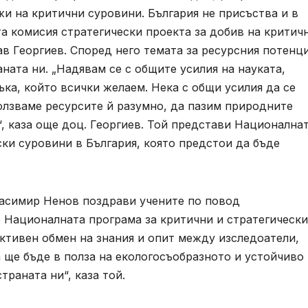
жи на критични суровини. България не присъства и в
а комисия стратегически проекта за добив на критич
ав Георгиев. Според него темата за ресурсния потенц
ната ни. „Надявам се с общите усилия на науката,
ка, който всички желаем. Нека с общи усилия да се
ползваме ресурсите й разумно, да пазим природните
, каза още доц. Георгиев. Той представи Национална
ски суровини в България, която предстои да бъде
расимир Ненов поздрави учените по повод
е Националната програма за критични и стратегически
ктивен обмен на знания и опит между изследоатели,
 ще бъде в полза на екологосъобразното и устойчиво
траната ни“, каза той.