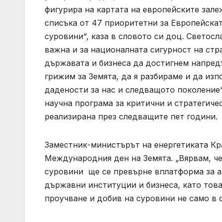
фигурира на картата на европейските зале
списъка от 47 приоритетни за Европейскат
суровини“, каза в словото си доц. Светосл
важна и за националната сигурност на стра
държавата и бизнеса да достигнем напредъ
грижим за Земята, да я разбираме и да из
дадености за нас и следващото поколение“
научна програма за критични и стратегиче
реализирана през следващите пет години.
Заместник-министърът на енергетиката К
Международния ден на Земята. „Вярвам, ч
суровини ще се превърне вплатформа за а
държавни институции и бизнеса, като това
проучване и добив на суровини не само в с