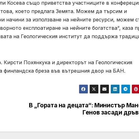
ели Косева също приветства участниците в конфереци
това, което предлага Земята. Можем да търсим и
и начини за използване на нейните ресурси, можем 
ворното експлоатиране на нейните богатства“, каза п
ивата на Геологическия институт да поддържа традиц
. Кирсти Похянкука и директорът на Геологическия
та финландска бреза във вътрешния двор на БАН.
В „Гората на децата“: Министър Ман
Генов засади дръв