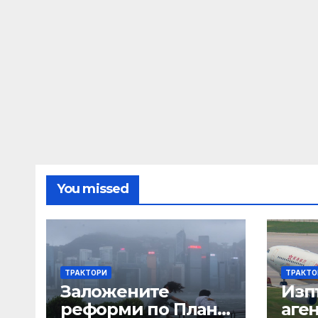
неизпълними
You missed
ТРАКТОРИ
ТРАКТО
Заложените
Изп
реформи по Плана
аге