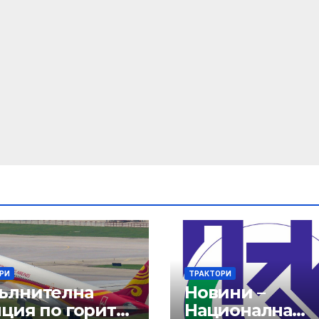
РИ
ТРАКТОРИ
ълнителна
Новини –
нция по горите
Национална