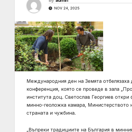
By
admin
NOV 24, 2025
Международния ден на Земята отбелязаха д
конференция, която се проведе в зала „Пр
института доц. Светослав Георгиев откри 
минно-геоложка камара, Министерството н
страната и чужбина.
„Въпреки традициите на България в минния