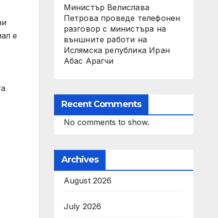
Министър Велислава
Петрова проведе телефонен
ни
разговор с министъра на
иал е
външните работи на
Ислямска република Иран
Абас Арагчи
та
Recent Comments
No comments to show.
Archives
August 2026
July 2026