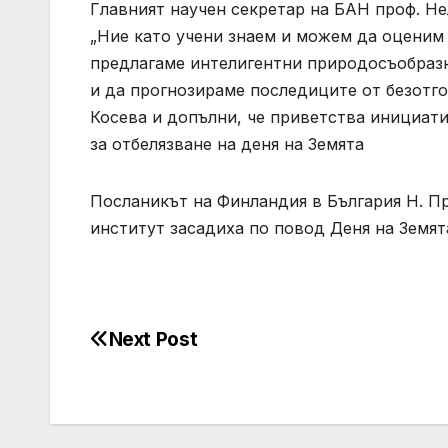
Главният научен секретар на БАН проф. Н
„Ние като учени знаем и можем да оценим 
предлагаме интелигентни природосъобразн
и да прогнозираме последиците от безотго
Косева и допълни, че приветства инициат
за отбелязване на деня на Земята
Посланикът на Финландия в България Н. Пр
институт засадиха по повод Деня на Земя
Next Post
Post
navigation