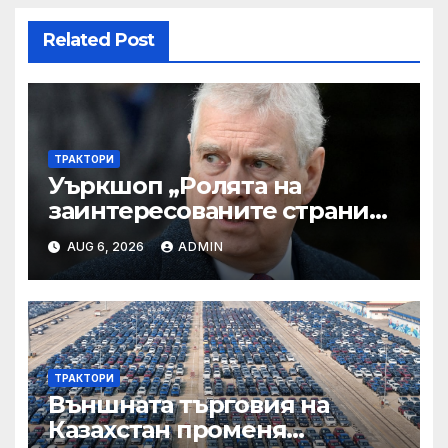
Related Post
ТРАКТОРИ
Уъркшоп „Ролята на
заинтересованите страни
във външното осигуряване
AUG 6, 2026
ADMIN
на качеството“
ТРАКТОРИ
Външната търговия на
Казахстан променя