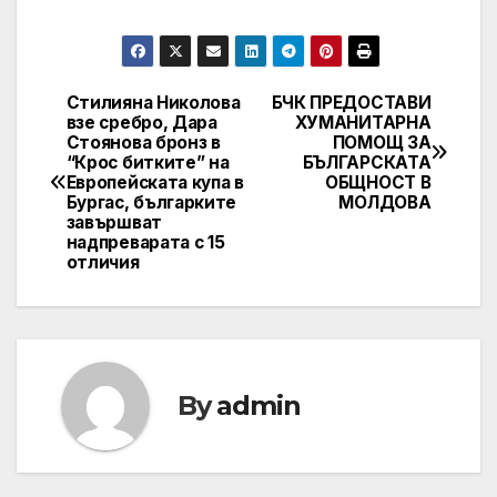
Стилияна Николова
БЧК ПРЕДОСТАВИ
Post
взе сребро, Дара
ХУМАНИТАРНА
Стоянова бронз в
ПОМОЩ ЗА
navigation
“Крос битките” на
БЪЛГАРСКАТА
Европейската купа в
ОБЩНОСТ В
Бургас, българките
МОЛДОВА
завършват
надпреварата с 15
отличия
By
admin