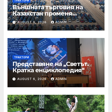
ТРАКТОРИ
Външната търговия на
Казахстан променя
структурата си – шест
AUGUST 6, 2026
ADMIN
тенденции
ТРАКТОРИ
Представяне на „Светът.
Кратка енциклопедия“
AUGUST 6, 2026
ADMIN