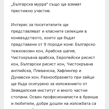
„Българска мурра“ също ще вземат
престижно участие.
Интерес за посетителите ще
представляват и класните селекции в
коневъдството, които ще бъдат
представени от 9 породи коне: Българско
тежковозен кон, Арабска шагия,
Чистокръвна арабска, Европейски рисист
кон, Български рисист кон, Чистокръвна
английска, Плевенска, Хафлингер и
Дунавски кон. Разнообразието при зайци
ще бъде осигурено за изложението от
Земеделския институт и много частни
стопани. Освен професионалисти в бранша
и любители, добре дошли на изложбата са