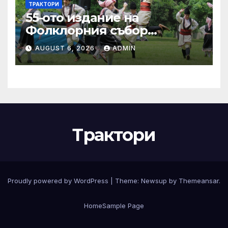
ТРАКТОРИ
55-ото издание на
Фолклорния събор
„Златната гъдулка“ ще се
AUGUST 6, 2026
ADMIN
проведе на 8 юни в Парка
на младежта
Трактори
Proudly powered by WordPress
|
Theme:
Newsup
by
Themeansar
.
Home
Sample Page