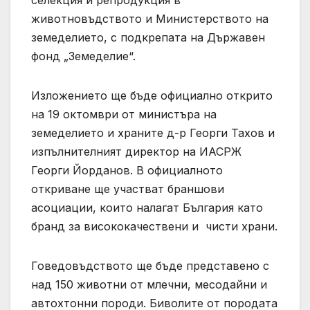
селекция и репродукция в
животновъдството и Министерството на
земеделието, с подкрепата на Държавен
фонд „Земеделие“.
Изложението ще бъде официално открито
на 19 октомври от министъра на
земеделието и храните д-р Георги Тахов и
изпълнителният директор на ИАСРЖ
Георги Йорданов. В официалното
откриване ще участват браншови
асоциации, които налагат България като
бранд за висококачествени и чисти храни.
Говедовъдството ще бъде представено с
над 150 животни от млечни, месодайни и
автохтонни породи. Биволите от породата