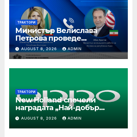
ТРАКТОРИ
Министър Велислава
Петрова проведе
телефонен разговор с
AUGUST 8, 2026
ADMIN
министъра на външните
работи на Ислямска
република Иран Абас
Арагчи
ТРАКТОРИ
New Holland спечели
наградата „Най-добър
специализиран трактор“ на
AUGUST 8, 2026
ADMIN
конкурса Tractor of the Year
2026