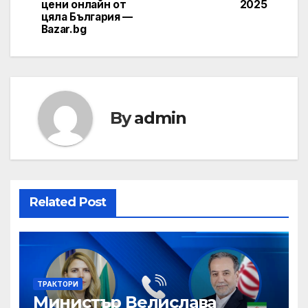
цени онлайн от
2025
цяла България —
Bazar.bg
By
admin
Related Post
ТРАКТОРИ
Министър Велислава