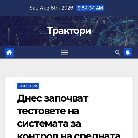
Skip
Sat. Aug 8th, 2026
9:54:35 AM
to
content
Трактори
ТРАКТОРИ
Днес започват
тестовете на
системата за
контрол на средната