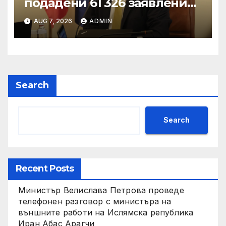
подадени 61 326 заявления
за подпомагане
AUG 7, 2026
ADMIN
Search
Search
Recent Posts
Министър Велислава Петрова проведе
телефонен разговор с министъра на
външните работи на Ислямска република
Иран Абас Арагчи