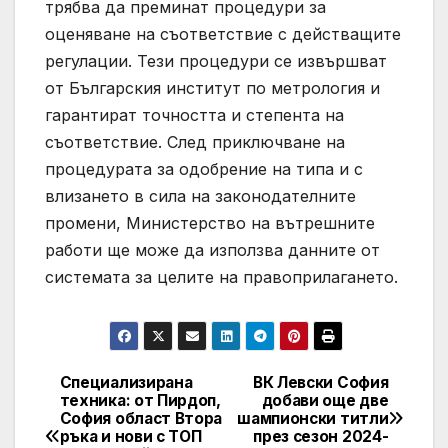
трябва да преминат процедури за
оценяване на съответствие с действащите
регулации. Тези процедури се извършват
от Българския институт по метрология и
гарантират точността и степента на
съответствие. След приключване на
процедурата за одобрение на типа и с
влизането в сила на законодателните
промени, Министерство на вътрешните
работи ще може да използва данните от
системата за целите на правоприлагането.
Специализирана
ВК Левски София
Post
техника: от Пирдоп,
добави още две
София област Втора
шампионски титли
navigation
ръка и нови с ТОП
през сезон 2024-