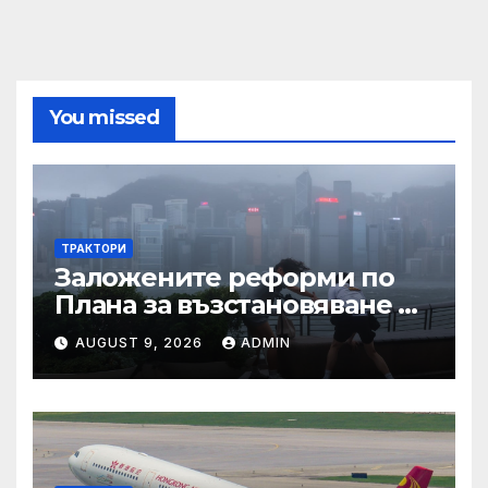
You missed
ТРАКТОРИ
Заложените реформи по
Плана за възстановяване и
устойчивост в част
AUGUST 9, 2026
ADMIN
енергетика са
неизпълними