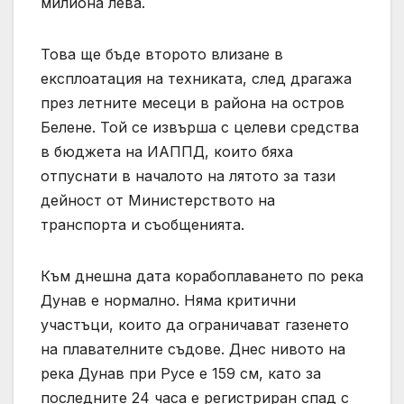
милиона лева.
Това ще бъде второто влизане в
експлоатация на техниката, след драгажа
през летните месеци в района на остров
Белене. Той се извърша с целеви средства
в бюджета на ИАППД, които бяха
отпуснати в началото на лятото за тази
дейност от Министерството на
транспорта и съобщенията.
Към днешна дата корабоплаването по река
Дунав е нормално. Няма критични
участъци, които да ограничават газенето
на плавателните съдове. Днес нивото на
река Дунав при Русе е 159 см, като за
последните 24 часа е регистриран спад с