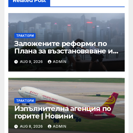
Related Post
ТРАКТОРИ
Заложените реформи по
Плана за възстановяване и
устойчивост в част
AUG 9, 2026
ADMIN
енергетика са
неизпълними
ТРАКТОРИ
Изпълнителна агенция по
горите | Новини
AUG 8, 2026
ADMIN