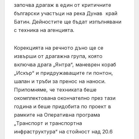
започва драгаж в един от критичните
български участъци на река Дунав край
Батин. Дейностите ще бъдат изпълнявани
с техника на агенцията.
Корекцията на речното дъно ще се
извърши от драгажна група, която
включва драга „Янтра“, маневрен кораб
„Искър“ и придружаващите ги понтон,
шалан и тръби за пренос на наноси.
Припомняме, че техниката беше
окомплектована окончателно през тази
година и беше придобита по проект в
рамките на Оперативна програма
„Транспорт и транспортна
инфраструктура“ на стойност над 20.6