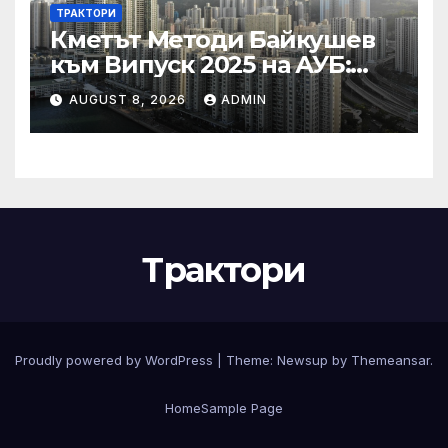
ТРАКТОРИ
Кметът Методи Байкушев
към Випуск 2025 на АУБ:
“Помнете Благоевград и се
AUGUST 8, 2026
ADMIN
връщайте тук!”
Трактори
Proudly powered by WordPress
|
Theme:
Newsup
by
Themeansar
.
Home
Sample Page