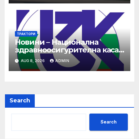
ТРАКТОРИ
Новини – Национална
здравноосигурителна каса
(НЗОК)
AUG 8, 2026
ADMIN
Search
Search