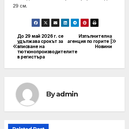
29 см.
До 29 май 2026 г. се
Изпълнителна
Post
удължава срокът за
агенция по горите |
вписване на
Новини
navigation
тютюнопроизводителите
в регистъра
By
admin