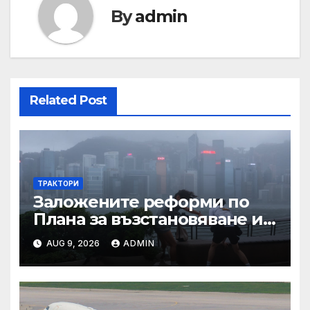
By
admin
Related Post
ТРАКТОРИ
Заложените реформи по
Плана за възстановяване и
устойчивост в част
AUG 9, 2026
ADMIN
енергетика са
неизпълними