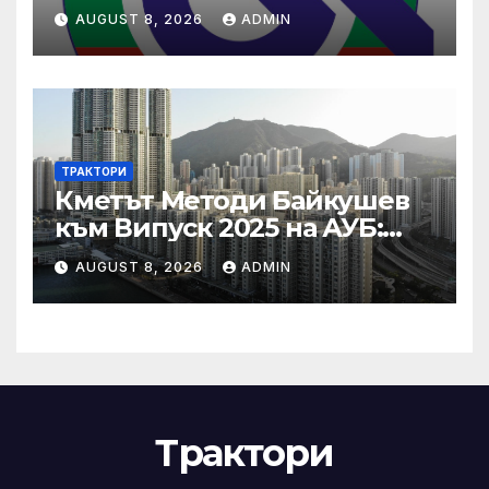
(НЗОК)
AUGUST 8, 2026
ADMIN
ТРАКТОРИ
Кметът Методи Байкушев
към Випуск 2025 на АУБ:
“Помнете Благоевград и се
AUGUST 8, 2026
ADMIN
връщайте тук!”
Трактори