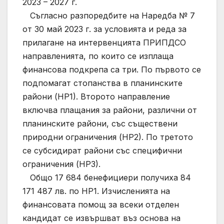
2023 – 2027 г.
Съгласно разпоредбите на Наредба № 7
от 30 май 2023 г. за условията и реда за
прилагане на интервенцията ПРИПДСО
направленията, по които се изплаща
финансова подкрепа са три. По първото се
подпомагат стопанства в планинските
райони (НР1). Второто направление
включва плащания за райони, различни от
планинските райони, със съществени
природни ограничения (НР2). По третото
се субсидират райони със специфични
ограничения (НР3).
Общо 17 684 бенефициери получиха 84
171 487 лв. по НР1. Изчисленията на
финансовата помощ за всеки отделен
кандидат се извършват въз основа на