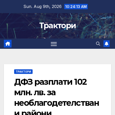
Skip
Sun. Aug 9th, 2026
10:24:14 AM
to
content
Трактори
ТРАКТОРИ
ДФЗ разплати 102
млн. лв. за
необлагодетелстван
и райони