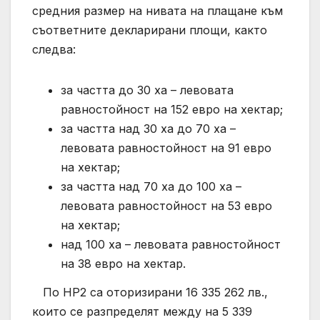
средния размер на нивата на плащане към
съответните декларирани площи, както
следва:
за частта до 30 ха – левовата
равностойност на 152 евро на хектар;
за частта над 30 ха до 70 ха –
левовата равностойност на 91 евро
на хектар;
за частта над 70 ха до 100 ха –
левовата равностойност на 53 евро
на хектар;
над 100 ха – левовата равностойност
на 38 евро на хектар.
По НР2 са оторизирани 16 335 262 лв.,
които се разпределят между на 5 339