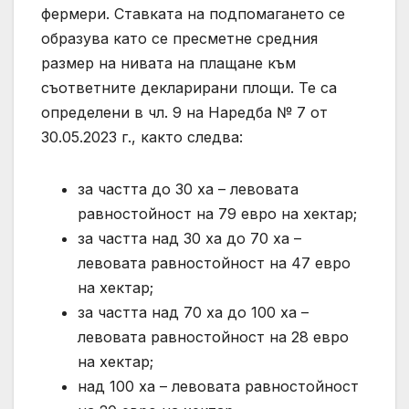
фермери. Ставката на подпомагането се
образува като се пресметне средния
размер на нивата на плащане към
съответните декларирани площи. Те са
определени в чл. 9 на Наредба № 7 от
30.05.2023 г., както следва:
за частта до 30 ха – левовата
равностойност на 79 евро на хектар;
за частта над 30 ха до 70 ха –
левовата равностойност на 47 евро
на хектар;
за частта над 70 ха до 100 ха –
левовата равностойност на 28 евро
на хектар;
над 100 ха – левовата равностойност