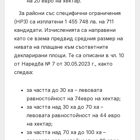
на 20 евро на хектар.
За райони със специфични ограничения
(НР3) са изплатени 1 455 748 лв. на 711
кандидати. Изчисленията са направени
като се взема предвид средния размер на
нивата на плащане към съответните
декларирани площи. Те са описани в чл. 10
от Наредба № 7 от 30.05.2023 г., както
следва:
за частта до 30 ха – левовата
равностойност на 74евро на хектар;
за частта над 30 ха до 70 ха –
левовата равностойност на 44 евро
на хектар;
за частта над 70 ха до 100 ха –