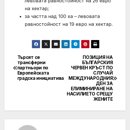
левовата равностойност на 26 евро
на хектар;
за частта над 100 ха – левовата
равностойност на 19 евро на хектар.
Търсят се
ПОЗИЦИЯ НА
Post
трансферни
БЪЛГАРСКИЯ
партньори по
ЧЕРВЕН КРЪСТ ПО
navigation
Европейската
СЛУЧАЙ
градска инициатива
МЕЖДУНАРОДНИЯ
ДЕН ЗА
ЕЛИМИНИРАНЕ НА
НАСИЛИЕТО СРЕЩУ
ЖЕНИТЕ