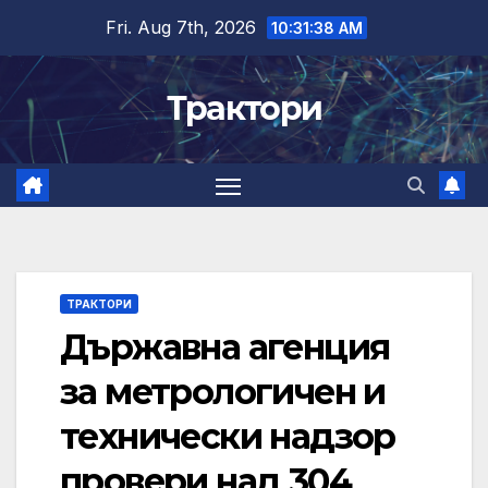
Skip
Fri. Aug 7th, 2026
10:31:39 AM
to
content
Трактори
ТРАКТОРИ
Държавна агенция
за метрологичен и
технически надзор
провери над 304