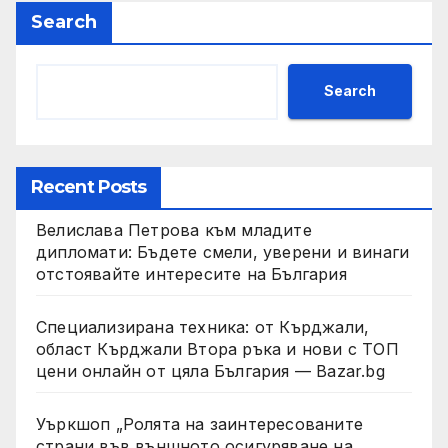
Search
Search
Recent Posts
Велислава Петрова към младите
дипломати: Бъдете смели, уверени и винаги
отстоявайте интересите на България
Специализирана техника: от Кърджали,
област Кърджали Втора ръка и нови с ТОП
цени онлайн от цяла България — Bazar.bg
Уъркшоп „Ролята на заинтересованите
страни във външното осигуряване на