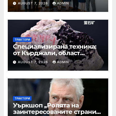
Бъдете смели, уверени и
AUGUST 7, 2026
ADMIN
винаги отстоявайте
интересите на България
ТРАКТОРИ
Специализирана техника:
от Кърджали, област
Кърджали Втора ръка и
AUGUST 7, 2026
ADMIN
нови с ТОП цени онлайн от
цяла България — Bazar.bg
ТРАКТОРИ
Уъркшоп „Ролята на
заинтересованите страни