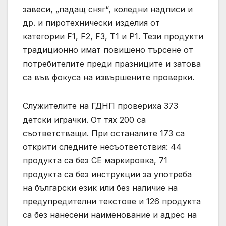
завеси, „падащ сняг“, коледни надписи и
др. и пиротехнически изделия от
категории F1, F2, F3, Т1 и Р1. Тези продукти
традиционно имат повишено търсене от
потребителите преди празниците и затова
са във фокуса на извършените проверки.
Служителите на ГДНП провериха 373
детски играчки. От тях 200 са
съответстващи. При останалите 173 са
открити следните несъответствия: 44
продукта са без СЕ маркировка, 71
продукта са без инструкции за употреба
на български език или без наличие на
предупредителни текстове и 126 продукта
са без нанесени наименование и адрес на