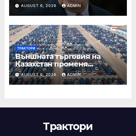
във външното осигуряване
AUGUST 6, 2026
ADMIN
на качеството“
ТРАКТОРИ
Външната търговия на
Казахстан променя
структурата си – шест
AUGUST 6, 2026
ADMIN
тенденции
Трактори