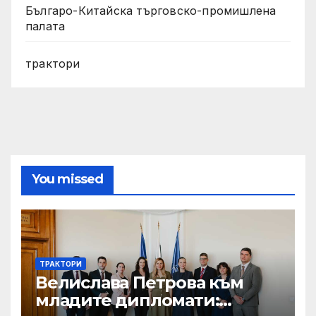
Българо-Китайска търговско-промишлена
палата
трактори
You missed
ТРАКТОРИ
Велислава Петрова към
младите дипломати: