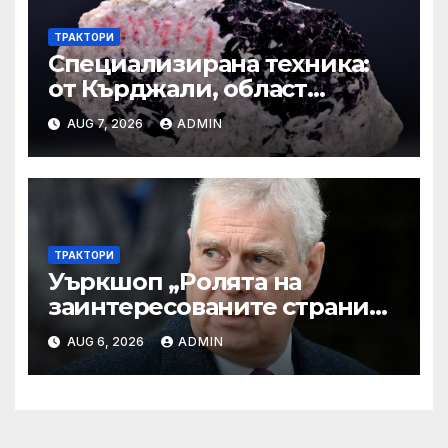
ТРАКТОРИ
Специализирана техника:
от Кърджали, област
Кърджали Втора ръка и
AUG 7, 2026
ADMIN
нови с ТОП цени онлайн от
цяла България — Bazar.bg
ТРАКТОРИ
Уъркшоп „Ролята на
заинтересованите страни
във външното осигуряване
AUG 6, 2026
ADMIN
на качеството“