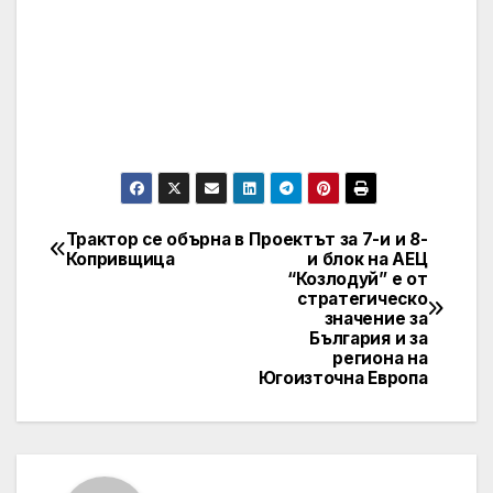
Трактор се обърна в
Проектът за 7-и и 8-
Post
Копривщица
и блок на АЕЦ
“Козлодуй” е от
navigation
стратегическо
значение за
България и за
региона на
Югоизточна Европа