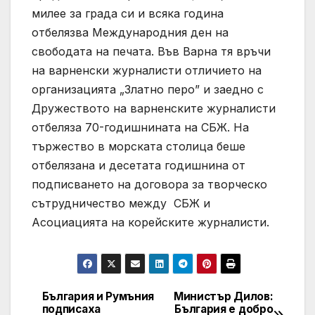
милее за града си и всяка година
отбелязва Международния ден на
свободата на печата. Във Варна тя връчи
на варненски журналисти отличието на
организацията „Златно перо” и заедно с
Дружеството на варненските журналисти
отбеляза 70-годишнината на СБЖ. На
тържество в морската столица беше
отбелязана и десетата годишнина от
подписването на договора за творческо
сътрудничество между СБЖ и
Асоциацията на корейските журналисти.
България и Румъния
Министър Дилов:
Post
подписаха
България е добро