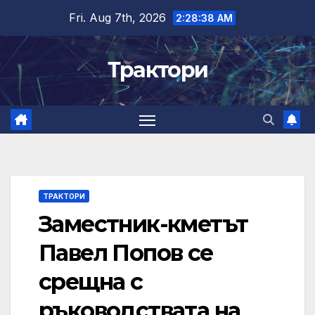
Skip
Fri. Aug 7th, 2026
2:28:39 AM
to
content
Трактори
ТРАКТОРИ
Заместник-кметът
Павел Попов се
срещна с
ръководствата на