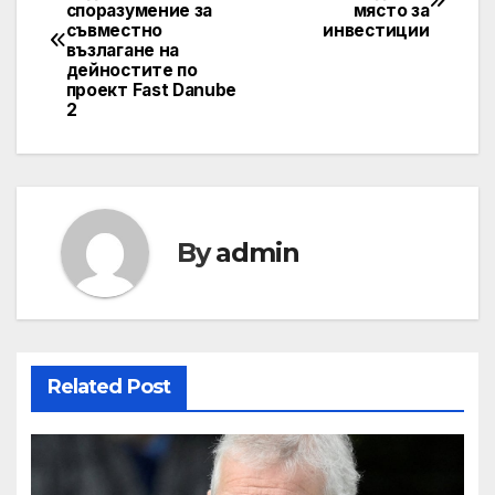
споразумение за
място за
navigation
съвместно
инвестиции
възлагане на
дейностите по
проект Fast Danube
2
By
admin
Related Post