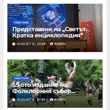
ТРАКТОРИ
Представяне на „Светът.
Кратка енциклопедия“
AUGUST 6, 2026
ADMIN
ТРАКТОРИ
55-ото издание на
Фолклорния събор
„Златната гъдулка“ ще се
AUGUST 6, 2026
ADMIN
проведе на 8 юни в Парка
на младежта