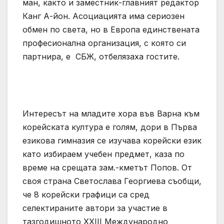
ман, както и заместник-главният редактор
Канг А-йон. Асоциацията има сериозен
обмен по света, но в Европа единствената
професионална организация, с която си
партнира, е СБЖ, отбелязаха гостите.
Интересът на младите хора във Варна към
корейската култура е голям, дори в Първа
езикова гимназия се изучава корейски език
като избираем учебен предмет, каза по
време на срещата зам.-кметът Попов. От
своя страна Светослава Георгиева съобщи,
че 8 корейски графици са сред
селектираните автори за участие в
тазгодишното XXIII Международно