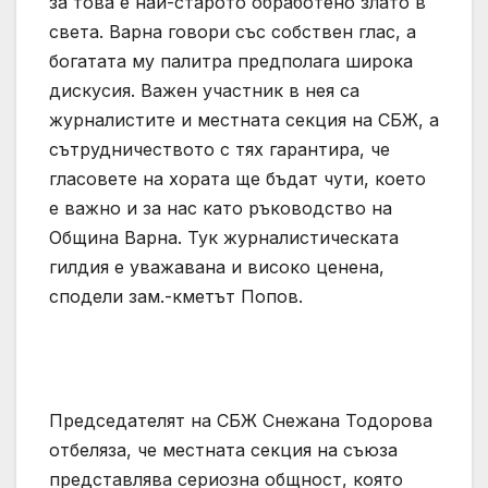
за това е най-старото обработено злато в
света. Варна говори със собствен глас, а
богатата му палитра предполага широка
дискусия. Важен участник в нея са
журналистите и местната секция на СБЖ, а
сътрудничеството с тях гарантира, че
гласовете на хората ще бъдат чути, което
е важно и за нас като ръководство на
Община Варна. Тук журналистическата
гилдия е уважавана и високо ценена,
сподели зам.-кметът Попов.
Председателят на СБЖ Снежана Тодорова
отбеляза, че местната секция на съюза
представлява сериозна общност, която