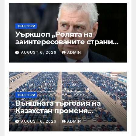
ТРАКТОРИ
Уъркшоп „Ролята на
заинтересованите страни
във външното осигуряване
AUGUST 6, 2026
ADMIN
на качеството“
ТРАКТОРИ
Външната търговия на
Казахстан променя
структурата си – шест
AUGUST 6, 2026
ADMIN
тенденции