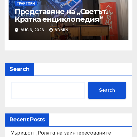
ТРАКТОРИ
Представяне на „Светът.
Кратка енциклопедия“
AUG 6, 2026
ADMIN
Search
Search
Recent Posts
Уъркшоп „Ролята на заинтересованите