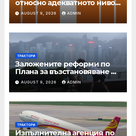
относно адекватното ниво
на защита
AUGUST 9, 2026
ADMIN
ТРАКТОРИ
Заложените реформи по
Плана за възстановяване и
устойчивост в част
AUGUST 9, 2026
ADMIN
енергетика са
неизпълними
ТРАКТОРИ
Изпълнителна агенция по