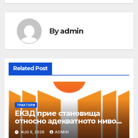
By
admin
Related Post
ТРАКТОРИ
ЕКЗД прие становища
относно адекватното ниво
на защита
AUG 9, 2026
ADMIN