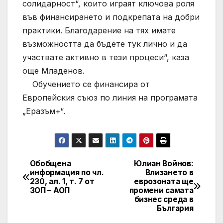
солидарност“, които играят ключова роля
във финансирането и подкрепата на добри
практики. Благодарение на тях имате
възможността да бъдете тук лично и да
участвате активно в тези процеси“, каза
още Младенов.
Обучението се финансира от
Европейския съюз по линия на програмата
„Еразъм+“.
Обобщена
Юлиан Войнов:
Post
информация по чл.
Влизането в
230, ал. 1, т. 7 от
еврозоната ще
navigation
ЗОП – АОП
промени самата
бизнес среда в
България