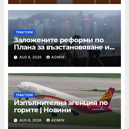
ТРАКТОРИ
Заложените реформи по
Плана за възстановяване и
устойчивост в част
AUG 9, 2026
ADMIN
енергетика са
неизпълними
ТРАКТОРИ
Изпълнителна агенция по
горите | Новини
AUG 8, 2026
ADMIN