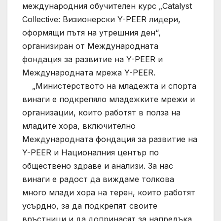
международния обучителен курс „Catalyst
Collective: Визионерски Y-PEER лидери,
оформящи пътя на утрешния ден“,
организиран от Международната
фондация за развитие на Y-PEER и
Международната мрежа Y-PEER.
„Министерството на младежта и спорта
винаги е подкрепяло младежките мрежи и
организации, които работят в полза на
младите хора, включително
Международната фондация за развитие на
Y-PEER и Националния център по
обществено здраве и анализи. За нас
винаги е радост да виждаме толкова
много млади хора на терен, които работят
усърдно, за да подкрепят своите
връстници и да допринасят за напредъка