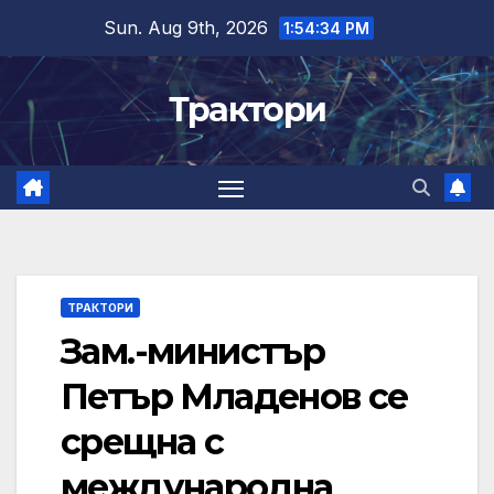
Skip
Sun. Aug 9th, 2026
1:54:35 PM
to
content
Трактори
ТРАКТОРИ
Зам.-министър
Петър Младенов се
срещна с
международна