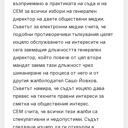
възприемано в практиката на съда и на
СЕМ за всички избори на генерален
директор на двете обществени медии.
Съветът за електронни медии счита, че
подобни противоречиви тълкувания целят
изцяло обслужването на интересите на
сега заемащия длъжността генерален
директор, който повече от цял втори
мандат заема тази длъжност чрез
шиканиране на процеса от него и от
другия жалбоподател Сашо Йовков.
Съветът намира, че съдът изцяло дава
превес на техните правни интереси за
сметка на обществения интерес.
СЕМ счита, че всички тези жалби са
спекулативни и недопустими. Съдът
следваше изцяло да ги отхвърли в