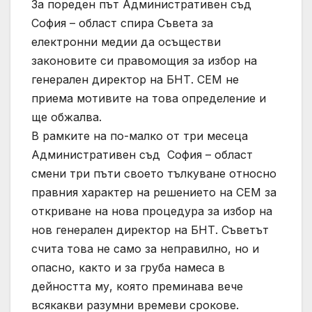
За пореден път Административен съд
София – област спира Съвета за
електронни медии да осъществи
законовите си правомощия за избор на
генерален директор на БНТ. СЕМ не
приема мотивите на това определение и
ще обжалва.
В рамките на по-малко от три месеца
Административен съд София – област
смени три пъти своето тълкуване относно
правния характер на решението на СЕМ за
откриване на нова процедура за избор на
нов генерален директор на БНТ. Съветът
счита това не само за неправилно, но и
опасно, както и за груба намеса в
дейността му, която преминава вече
всякакви разумни времеви срокове.