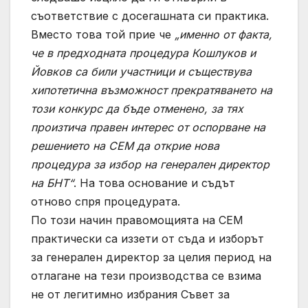
съответствие с досегашната си практика.
Вместо това той прие че
„именно от факта,
че в предходната процедура Кошлуков и
Йовков са били участници и съществува
хипотетична възможност прекратяването на
този конкурс да бъде отменено, за тях
произтича правен интерес от оспорване на
решението на СЕМ да открие нова
процедура за избор на генерален директор
на БНТ“
. На това основание и съдът
отново спря процедурата.
По този начин правомощията на СЕМ
практически са иззети от съда и изборът
за генерален директор за целия период на
отлагане на тези производства се взима
не от легитимно избрания Съвет за