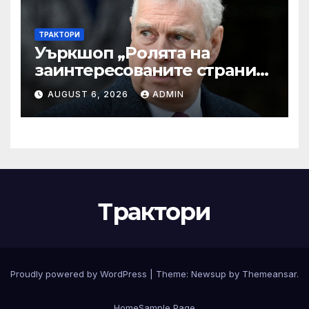
ТРАКТОРИ
Уъркшоп „Ролята на
заинтересованите страни
във външното осигуряване
AUGUST 6, 2026
ADMIN
на качеството“
Трактори
Proudly powered by WordPress
|
Theme:
Newsup
by
Themeansar
.
Home
Sample Page