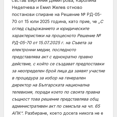
състав Виргиния Димитрова, Каролина
Неделчева и Емил Желев отново
постанови спиране на Решение № РД-05-
70 от 15 юли 2025 година, като прие, че
„С
оглед съдържанието и юридическите
характеристики на процесното Решение №
РД-05-70 от 15.07.2025 г. на Съвета за
електронни медии, последното
представлява акт с еднократно правно
действие, с който се създават предпоставки
за неопределен брой лица да заявят участие
в процедура за избор на генерален
директор на Българската национална
телевизия, поради което по своята правна
същност това решение представлява общ
административен акт по смисъла на чл. 65
АПК“
. Разбиране, което досега никога не е