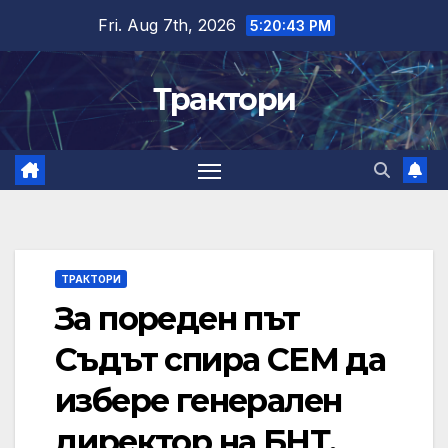
Skip
Fri. Aug 7th, 2026
5:20:44 PM
to
content
Трактори
ТРАКТОРИ
За пореден път
Съдът спира СЕМ да
избере генерален
директор на БНТ.