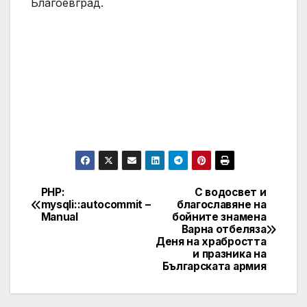
Благоевград.
PHP:
С водосвет и
Post
mysqli::autocommit –
благославяне на
Manual
бойните знамена
navigation
Варна отбеляза
Деня на храбростта
и празника на
Българската армия