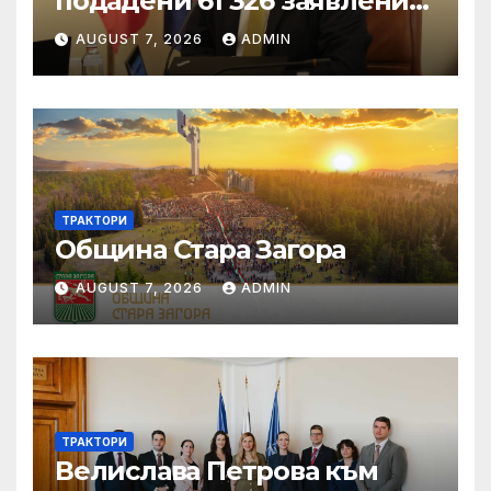
подадени 61 326 заявления
за подпомагане
AUGUST 7, 2026
ADMIN
ТРАКТОРИ
Община Стара Загора
AUGUST 7, 2026
ADMIN
ТРАКТОРИ
Велислава Петрова към