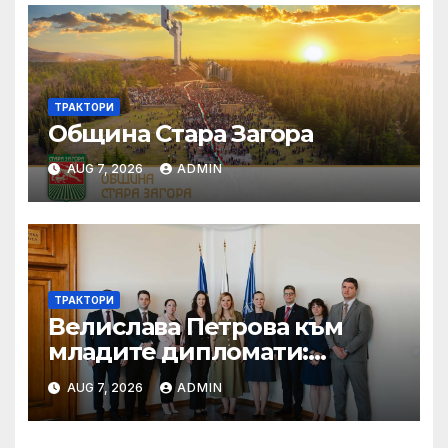
ТРАКТОРИ
Община Стара Загора
AUG 7, 2026
ADMIN
ТРАКТОРИ
Велислава Петрова към
младите дипломати:
Бъдете смели, уверени и
AUG 7, 2026
ADMIN
винаги отстоявайте
интересите на България