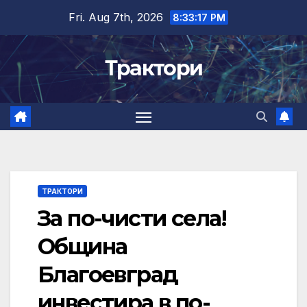
Skip
Fri. Aug 7th, 2026
8:33:18 PM
to
content
Трактори
ТРАКТОРИ
За по-чисти села!
Община
Благоевград
инвестира в по-