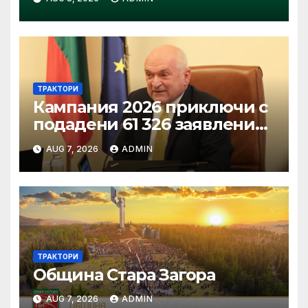
конкурса Tractor of the Year
2026
ТРАКТОРИ
Кампания 2026 приключи с
подадени 61 326 заявления
за подпомагане
AUG 7, 2026
ADMIN
ТРАКТОРИ
Община Стара Загора
AUG 7, 2026
ADMIN