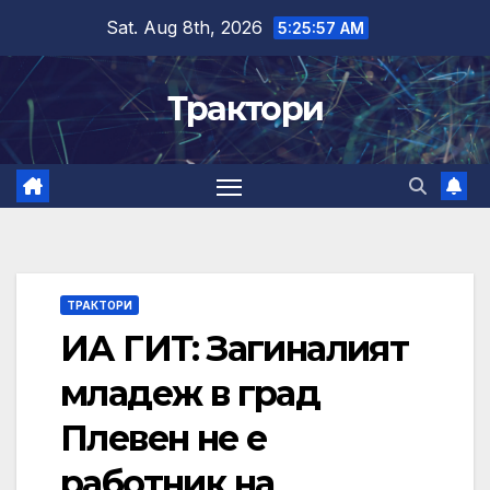
Skip
Sat. Aug 8th, 2026
5:25:57 AM
to
content
Трактори
ТРАКТОРИ
ИА ГИТ: Загиналият
младеж в град
Плевен не е
работник на