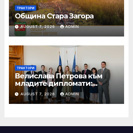
ТРАКТОРИ
Община Стара Загора
AUGUST 7, 2026
ADMIN
ТРАКТОРИ
Велислава Петрова към
младите дипломати:
Бъдете смели, уверени и
AUGUST 7, 2026
ADMIN
винаги отстоявайте
интересите на България