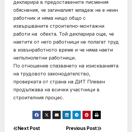
декларира в предоставените писмения
обяснения, че загиналият младеж не е неин
работник и няма нищо общо с
извършваните строително-монтажни
работи на обекта. Той декларира още, че
наетите от него работници не полагат труд
в извънработното време и че няма наети
непълнолетни работници.
По отношение спазването на изискванията
на трудовото законодателство,
проверката от страна на ДИТ Плевен
продължава на всички участници в
строителния процес.
Next Post
Previous Post
Post