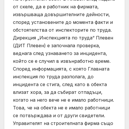
от скеле, да е работник на фирмата,
извършваща довършителните дейности,
според установените до момента факти и
обстоятелства от инспекторите по труда.
Дирекция „Инспекцията по труда“ Плевен
(ДИТ Плевен) е започнала проверка,
веднага след узнаването за инцидента,
който се е случил в извънработно време.
Според информацията, с която Главната
инспекция по труда разполага, до
инцидента се стига, след като в обекта
влизат хора, за да събират отпадъци,
когато на него вече не е имало работници.
Това, че на обекта не е имало работници
се потвърждава и от други свидетели.
Управителят на строителната фирма също