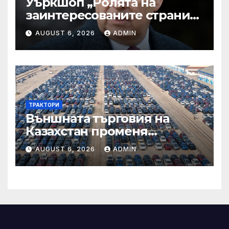
Уъркшоп „Ролята на
заинтересованите страни
във външното осигуряване
AUGUST 6, 2026
ADMIN
на качеството“
ТРАКТОРИ
Външната търговия на
Казахстан променя
структурата си – шест
AUGUST 6, 2026
ADMIN
тенденции