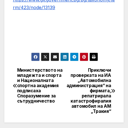
rm/423/node/13139
Министерството на
Приключи
Post
младежта и спорта
проверката на ИА
и Националната
„Автомобилна
navigation
спортна академия
администрация“ на
подписаха
фирмата,
Споразумение за
репатрирала
сътрудничество
катастрофиралия
автомобил на АМ
„Тракия“