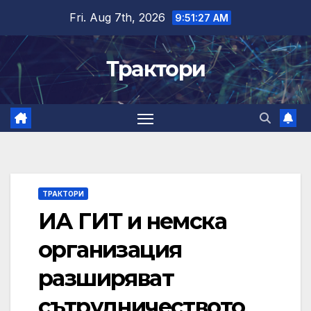
Skip
Fri. Aug 7th, 2026
9:51:28 AM
to
content
Трактори
ТРАКТОРИ
ИА ГИТ и немска
организация
разширяват
сътрудничеството