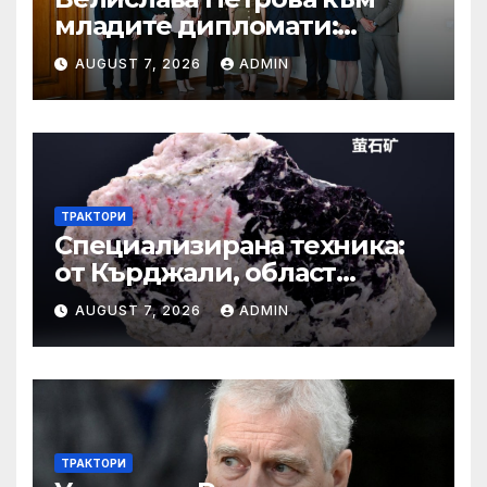
младите дипломати:
Бъдете смели, уверени и
AUGUST 7, 2026
ADMIN
винаги отстоявайте
интересите на България
ТРАКТОРИ
Специализирана техника:
от Кърджали, област
Кърджали Втора ръка и
AUGUST 7, 2026
ADMIN
нови с ТОП цени онлайн от
цяла България — Bazar.bg
ТРАКТОРИ