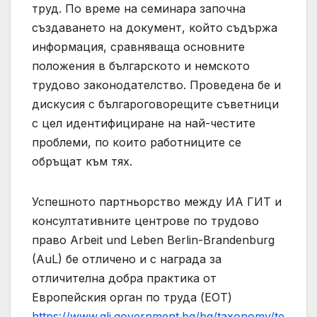
труд. По време на семинара започна
създаването на документ, който съдържа
информация, сравняваща основните
положения в българското и немското
трудово законодателство. Проведена бе и
дискусия с българоговорещите съветници
с цел идентифициране на най-честите
проблеми, по които работниците се
обръщат към тях.
Успешното партньорство между ИА ГИТ и
консултативните центрове по трудово
право Arbeit und Leben Berlin-Brandenburg
(AuL) бе отличено и с награда за
отличителна добра практика от
Европейския орган по труда (ЕОТ)
https://www.gli.government.bg/bg/taxonomy/te