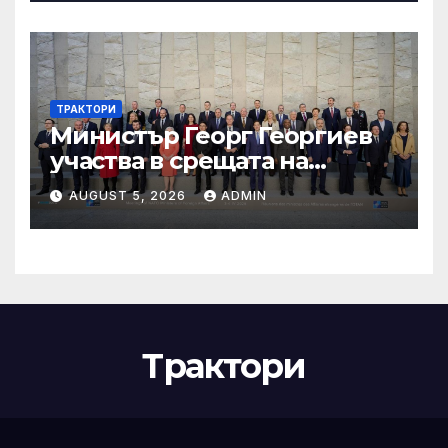
ТРАКТОРИ
Министър Георг Георгиев
участва в срещата на
министрите на външните
AUGUST 5, 2026
ADMIN
работи на НАТО
Трактори