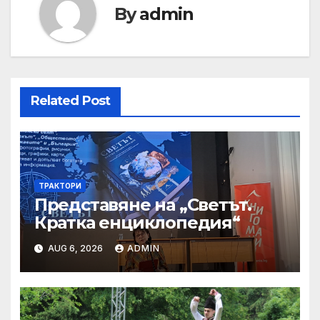
By
admin
Related Post
ТРАКТОРИ
Представяне на „Светът.
Кратка енциклопедия“
AUG 6, 2026
ADMIN