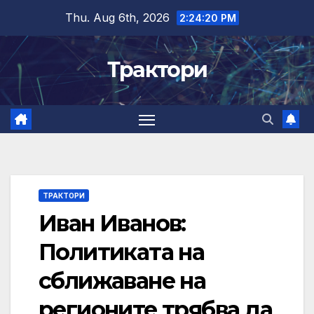
Skip
Thu. Aug 6th, 2026
2:24:21 PM
to
content
Трактори
ТРАКТОРИ
Иван Иванов:
Политиката на
сближаване на
регионите трябва да