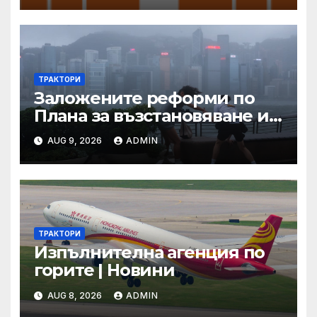
ТРАКТОРИ
Заложените реформи по
Плана за възстановяване и
устойчивост в част
AUG 9, 2026
ADMIN
енергетика са
неизпълними
ТРАКТОРИ
Изпълнителна агенция по
горите | Новини
AUG 8, 2026
ADMIN