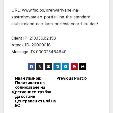
URL: www.fsc.bg/prehvarlyane-na-
zastrahovatelen-portfejl-na-the-standard-
club-ireland-dac-kam-northstandard-eu-dac/
Client IP: 213.136.82.158
Attack ID: 20000018
Message ID: 000023464649
Иван Иванов:
Previous Post
Post
Политиката на
сближаване на
navigation
регионите трябва
да остане
централен стълб на
ЕС