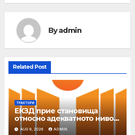
By
admin
Related Post
ТРАКТОРИ
ЕКЗД прие становища
относно адекватното ниво
на защита
AUG 9, 2026
ADMIN