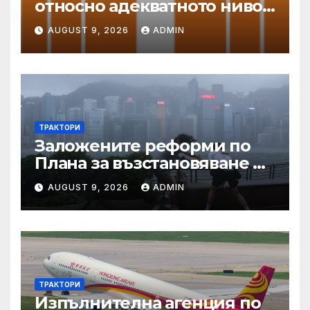
относно адекватното ниво
на защита
AUGUST 9, 2026
ADMIN
ТРАКТОРИ
Заложените реформи по
Плана за възстановяване и
устойчивост в част
AUGUST 9, 2026
ADMIN
енергетика са
неизпълними
ТРАКТОРИ
Изпълнителна агенция по