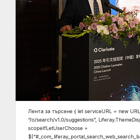
Лента за търсене { let serviceURL = new URL(
“/o/search/v1.0/suggestions”, Liferay.ThemeDisp
scopeIfLetUserChoose =
$(“#_com_liferay_portal_search_web_search_