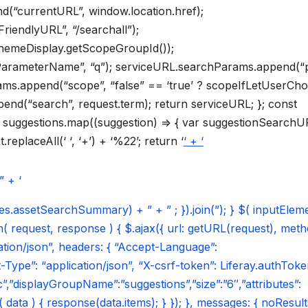
d(“currentURL”, window.location.href);
iendlyURL”, “/searchall”);
hemeDisplay.getScopeGroupId());
rameterName”, “q”); serviceURL.searchParams.append(“pl
ams.append(“scope”, “false” == ‘true’ ? scopeIfLetUserCho
nd(“search”, request.term); return serviceURL; }; const
n suggestions.map((suggestion) => { var suggestionSearch
.replaceAll(‘ ‘, ‘+’) + ‘%22’; return ‘
‘ + ‘
” + ‘
es.assetSearchSummary) + ” + ” ; }).join(”); } $( inputElem
( request, response ) { $.ajax({ url: getURL(request), meth
ation/json”, headers: { “Accept-Language”:
pe”: “application/json”, “X-csrf-token”: Liferay.authToke
”,”displayGroupName”:”suggestions”,”size”:”6″,”attributes”:
data ) { response(data.items); } }); }, messages: { noResults