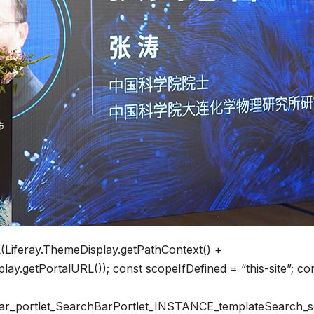
Liferay.ThemeDisplay.getPathContext() +
lay.getPortalURL()); const scopeIfDefined = “this-site”; co
bar_portlet_SearchBarPortlet_INSTANCE_templateSearch_s