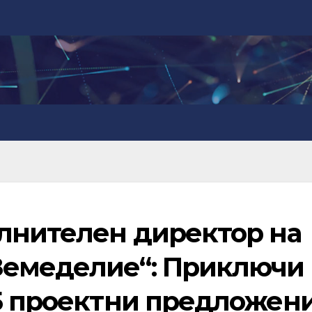
ълнителен директор на
Земеделие“: Приключи
45 проектни предложен