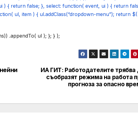
 ) { return false; }, select: function( event, ui ) { return fals
ction( ul, item ) { ul.addClass(“dropdown-menu”); return $( 
)) .appendTo( ul ); }; } );
инейни
ИА ГИТ: Работодателите трябва 
съобразят режима на работа п
прогноза за опасно вр