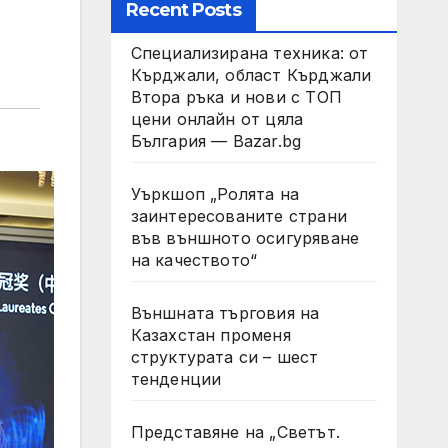
Recent Posts
Специализирана техника: от
Кърджали, област Кърджали
Втора ръка и нови с ТОП
цени онлайн от цяла
България — Bazar.bg
Уъркшоп „Ролята на
заинтересованите страни
във външното осигуряване
на качеството“
Външната търговия на
Казахстан променя
структурата си – шест
тенденции
Представяне на „Светът.