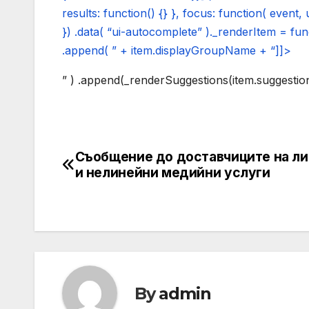
results: function() {} }, focus: function( event, ui
}) .data( “ui-autocomplete” )._renderItem = fun
.append( ” + item.displayGroupName + “]]>
” ) .append(_renderSuggestions(item.suggestions
Съобщение до доставчиците на л
Post
и нелинейни медийни услуги
navigation
By
admin