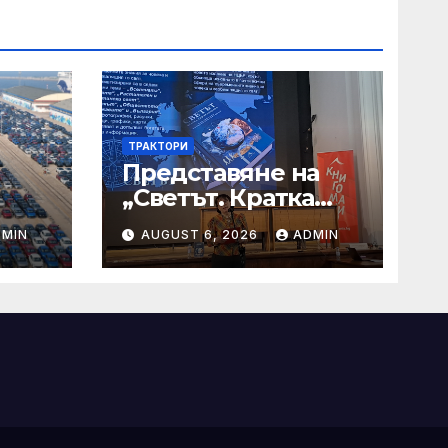
ТРАКТОРИ
Представяне на
„Светът. Кратка
меня
енциклопедия“
DMIN
AUGUST 6, 2026
ADMIN
 –
ии