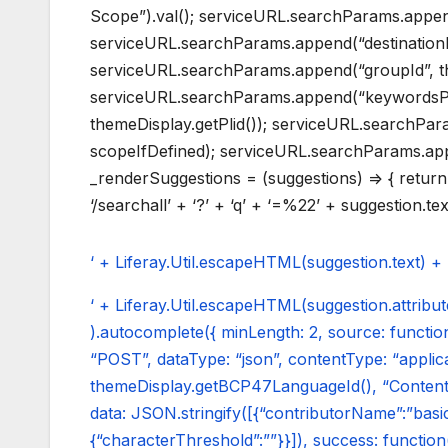
Scope”).val(); serviceURL.searchParams.appen
serviceURL.searchParams.append(“destinationFr
serviceURL.searchParams.append(“groupId”, t
serviceURL.searchParams.append(“keywordsPa
themeDisplay.getPlid()); serviceURL.searchPar
scopeIfDefined); serviceURL.searchParams.appe
_renderSuggestions = (suggestions) => { retur
‘/searchall’ + ‘?’ + ‘q’ + ‘=%22’ + suggestion.text
‘ + Liferay.Util.escapeHTML(suggestion.text) + 
‘ + Liferay.Util.escapeHTML(suggestion.attribut
).autocomplete({ minLength: 2, source: function
“POST”, dataType: “json”, contentType: “applic
themeDisplay.getBCP47LanguageId(), “Content-Ty
data: JSON.stringify([{“contributorName”:”basic
{“characterThreshold”:””}}]), success: function( 