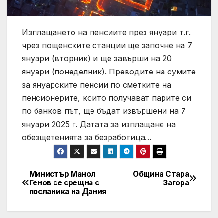
Изплащането на пенсиите през януари т.г.
чрез пощенските станции ще започне на 7
януари (вторник) и ще завърши на 20
януари (понеделник). Преводите на сумите
за януарските пенсии по сметките на
пенсионерите, които получават парите си
по банков път, ще бъдат извършени на 7
януари 2025 г. Датата за изплащане на
обезщетенията за безработица…
Министър Манол
Община Стара
Post
Генов се срещна с
Загора
посланика на Дания
navigation