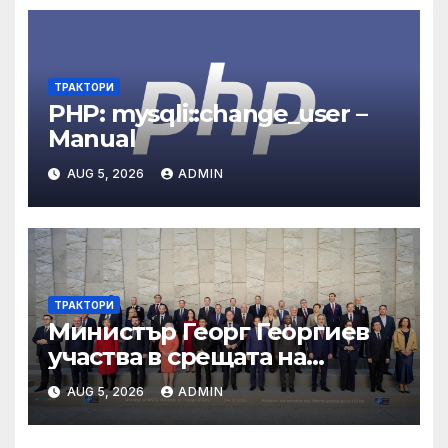
ТРАКТОРИ
PHP: mysqli::change_user –
Manual
AUG 5, 2026
ADMIN
ТРАКТОРИ
Министър Георг Георгиев
участва в срещата на
министрите на външните
AUG 5, 2026
ADMIN
работи на НАТО