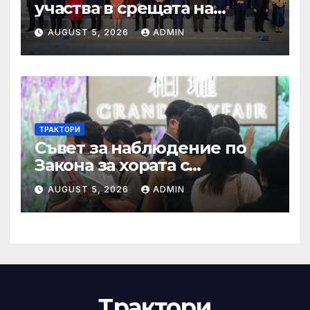
участва в срещата на
министрите на външните
AUGUST 5, 2026
ADMIN
работи на НАТО
ТРАКТОРИ
Съвет за наблюдение по
Закона за хората с
увреждания
AUGUST 5, 2026
ADMIN
Трактори