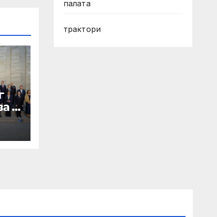
палата
трактори
г
а в
ти