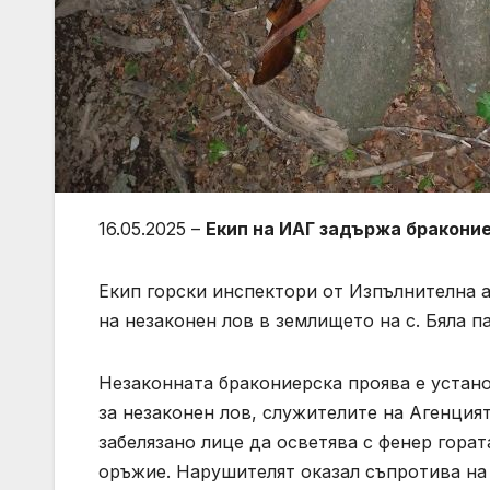
16.05.2025 –
Екип на ИАГ задържа браконие
Екип горски инспектори от Изпълнителна 
на незаконен лов в землището на с. Бяла 
Незаконната бракониерска проява е установ
за незаконен лов, служителите на Агенция
забелязано лице да осветява с фенер горат
оръжие. Нарушителят оказал съпротива на