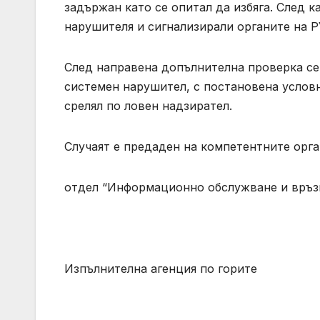
задържан като се опитал да избяга. След 
нарушителя и сигнализирали органите на 
След направена допълнителна проверка се 
системен нарушител, с постановена условн
срелял по ловен надзирател.
Случаят е предаден на компетентните орга
отдел “Информационно обслужване и връз
Изпълнителна агенция по горите