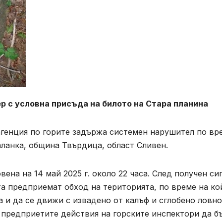
р с условна присъда на билото на Стара планина
агенция по горите задържа системен нарушител по вр
паланка, община Твърдица, област Сливен.
ена на 14 май 2025 г. около 22 часа. След получен си
та предприемат обход на територията, по време на ко
а и да се движи с извадено от калъф и сглобено ловно
 предприетите действия на горските инспектори да б