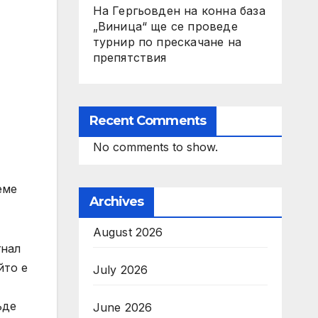
На Гергьовден на конна база
„Виница“ ще се проведе
турнир по прескачане на
препятствия
Recent Comments
No comments to show.
еме
Archives
August 2026
гнал
йто е
July 2026
ъде
June 2026