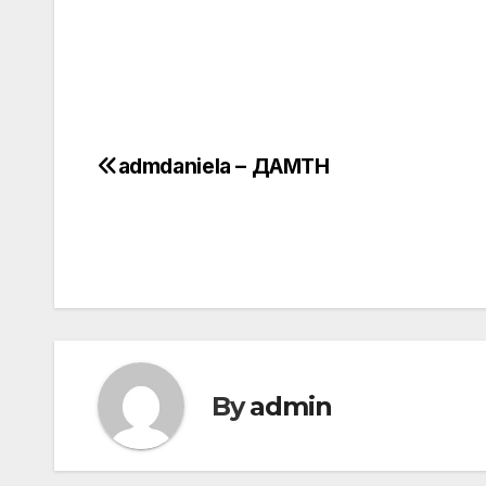
admdaniela – ДАМТН
Post
navigation
By
admin