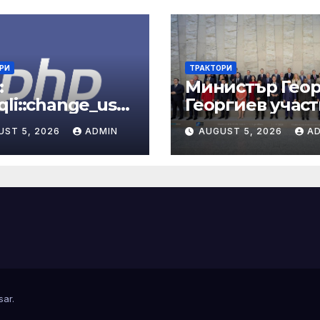
РИ
ТРАКТОРИ
:
Министър Геор
li::change_user
Георгиев участ
anual
срещата на
UST 5, 2026
ADMIN
AUGUST 5, 2026
A
министрите на
външните раб
на НАТО
sar
.