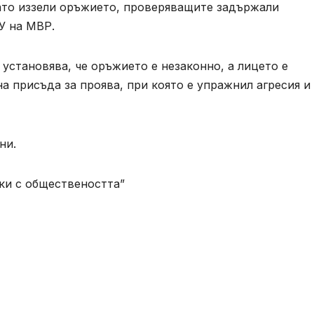
като иззели оръжието, проверяващите задържали
РУ на МВР.
установява, че оръжието е незаконно, а лицето е
а присъда за проява, при която е упражнил агресия и
ни.
ки с обществеността”