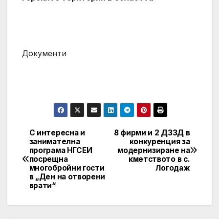
Документи
С интересна и
8 фирми и 2 ДЗЗД в
Post
занимателна
конкуренция за
програма НГСЕИ
модернизиране на
navigation
посрещна
кметството в с.
многобройни гости
Логодаж
в „Ден на отворени
врати“