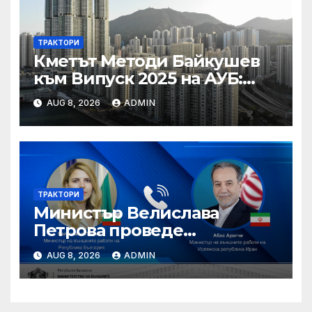
ТРАКТОРИ
Кметът Методи Байкушев
към Випуск 2025 на АУБ:
“Помнете Благоевград и се
AUG 8, 2026
ADMIN
връщайте тук!”
ТРАКТОРИ
Министър Велислава
Петрова проведе
телефонен разговор с
AUG 8, 2026
ADMIN
министъра на външните
работи на Ислямска
република Иран Абас