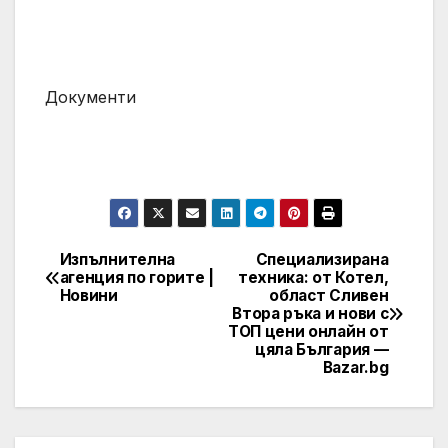
Документи
Изпълнителна
Специализирана
Post
агенция по горите |
техника: от Котел,
Новини
област Сливен
navigation
Втора ръка и нови с
ТОП цени онлайн от
цяла България —
Bazar.bg