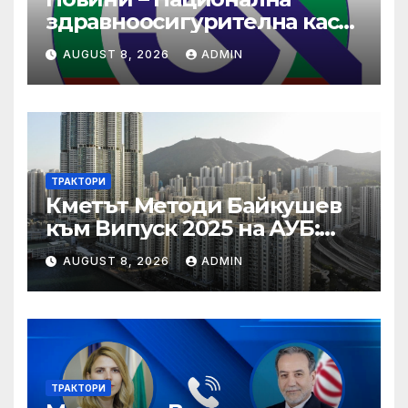
здравноосигурителна каса
(НЗОК)
AUGUST 8, 2026
ADMIN
ТРАКТОРИ
Кметът Методи Байкушев
към Випуск 2025 на АУБ:
“Помнете Благоевград и се
AUGUST 8, 2026
ADMIN
връщайте тук!”
ТРАКТОРИ