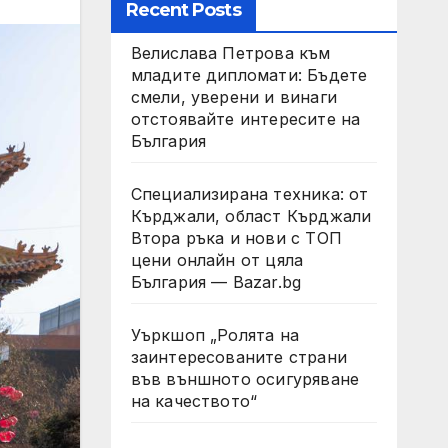
Recent Posts
Велислава Петрова към
младите дипломати: Бъдете
смели, уверени и винаги
отстоявайте интересите на
България
Специализирана техника: от
Кърджали, област Кърджали
Втора ръка и нови с ТОП
цени онлайн от цяла
България — Bazar.bg
Уъркшоп „Ролята на
заинтересованите страни
във външното осигуряване
на качеството“