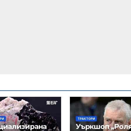
РИ
ТРАКТОРИ
циализирана
Уъркшоп „Рол