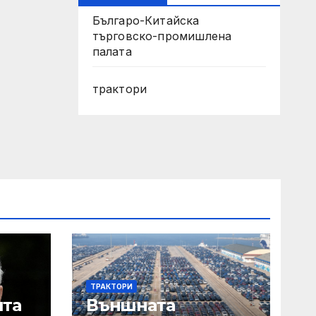
Българо-Китайска
търговско-промишлена
палата
трактори
ТРАКТОРИ
ята
Външната