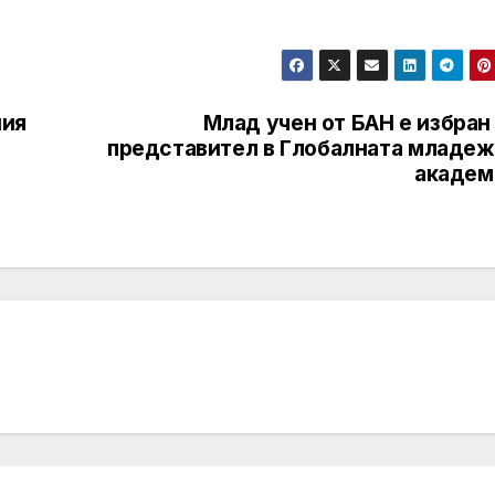
ния
Млад учен от БАН е избран
представител в Глобалната младеж
академ