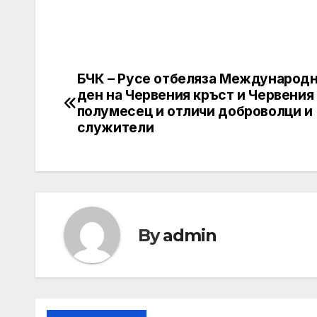
БЧК – Русе отбеляза Международ
Post
ден на Червения кръст и Червения
navigation
полумесец и отличи доброволци и
служители
By
admin