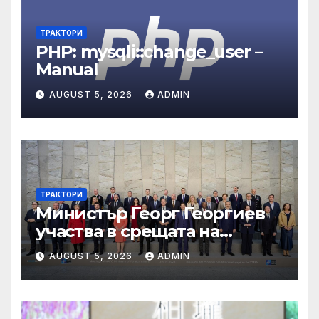
ТРАКТОРИ
PHP: mysqli::change_user –
Manual
AUGUST 5, 2026
ADMIN
ТРАКТОРИ
Министър Георг Георгиев
участва в срещата на
министрите на външните
AUGUST 5, 2026
ADMIN
работи на НАТО