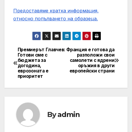
Предоставяме кратка информация,
относно попълването на образеца.
Премиерът Главчев:
Франция е готова да
Post
Готови сме с
разположи свои
бюджета за
самолети с ядрени
navigation
догодина,
оръжия в други
еврозоната е
европейски страни
приоритет
By
admin