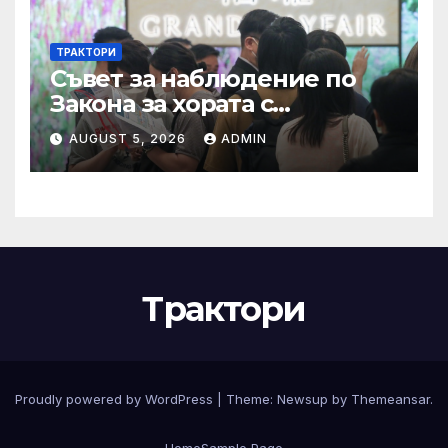
ТРАКТОРИ
Съвет за наблюдение по
Закона за хората с
увреждания
AUGUST 5, 2026
ADMIN
Трактори
Proudly powered by WordPress
|
Theme:
Newsup
by
Themeansar
.
Home
Sample Page