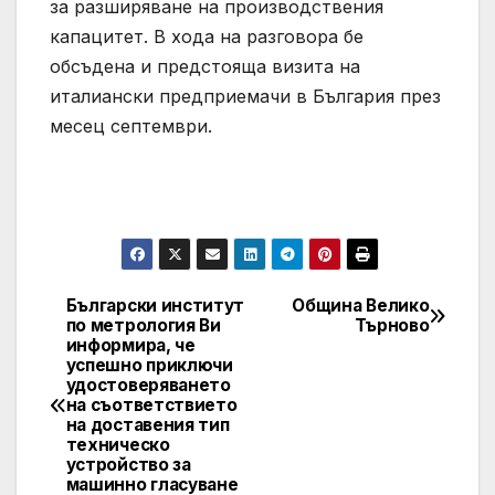
за разширяване на производствения
капацитет. В хода на разговора бе
обсъдена и предстояща визита на
италиански предприемачи в България през
месец септември.
Български институт
Община Велико
Post
по метрология Ви
Търново
информира, че
navigation
успешно приключи
удостоверяването
на съответствието
на доставения тип
техническо
устройство за
машинно гласуване