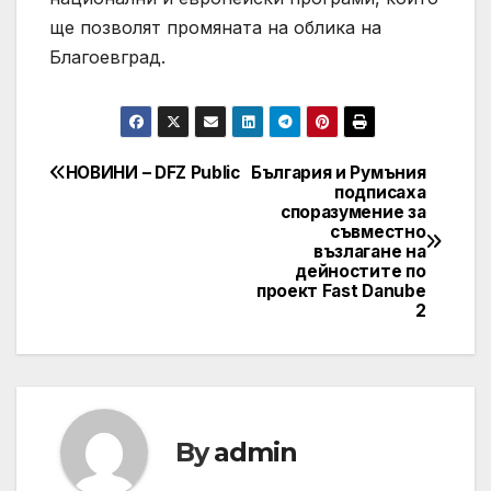
ще позволят промяната на облика на
Благоевград.
НОВИНИ – DFZ Public
България и Румъния
Post
подписаха
споразумение за
navigation
съвместно
възлагане на
дейностите по
проект Fast Danube
2
By
admin