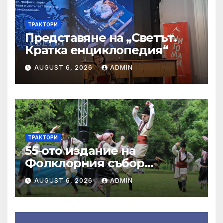
ТРАКТОРИ
Представяне на „Светът.
Кратка енциклопедия“
AUGUST 6, 2026
ADMIN
ТРАКТОРИ
55-ото издание на
Фолклорния събор
„Златната гъдулка“ ще се
AUGUST 6, 2026
ADMIN
проведе на 8 юни в Парка
на младежта