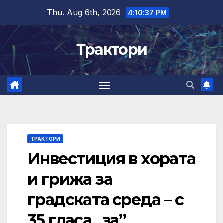
Skip
Thu. Aug 6th, 2026
4:10:38 PM
to
content
Трактори
ТРАКТОРИ
Инвестиция в хората
и грижа за
градската среда – с
35 гласа „за”