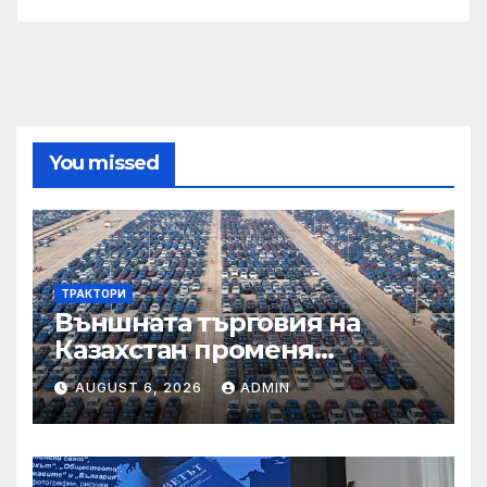
You missed
ТРАКТОРИ
Външната търговия на
Казахстан променя
структурата си – шест
AUGUST 6, 2026
ADMIN
тенденции