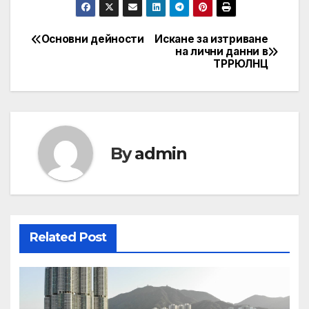
Основни дейности
Искане за изтриване
Post
на лични данни в
ТРРЮЛНЦ
navigation
By
admin
Related Post