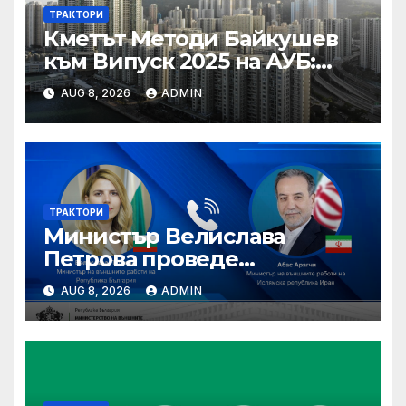
ТРАКТОРИ
Кметът Методи Байкушев
към Випуск 2025 на АУБ:
“Помнете Благоевград и се
AUG 8, 2026
ADMIN
връщайте тук!”
ТРАКТОРИ
Министър Велислава
Петрова проведе
телефонен разговор с
AUG 8, 2026
ADMIN
министъра на външните
работи на Ислямска
република Иран Абас
Арагчи