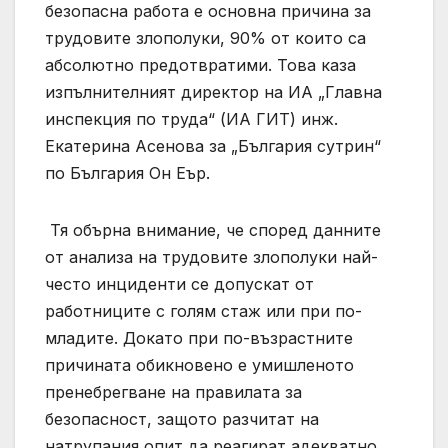
безопасна работа е основна причина за
трудовите злополуки, 90% от които са
абсолютно предотвратими. Това каза
изпълнителният директор на ИА „Главна
инспекция по труда“ (ИА ГИТ) инж.
Екатерина Асенова за „България сутрин“
по България Он Еър.
Тя обърна внимание, че според данните
от анализа на трудовите злополуки най-
често инциденти се допускат от
работниците с голям стаж или при по-
младите. Докато при по-възрастните
причината обикновено е умишленото
пренебрегване на правилата за
безопасност, защото разчитат на
натрупания опит да реагират адекватно,