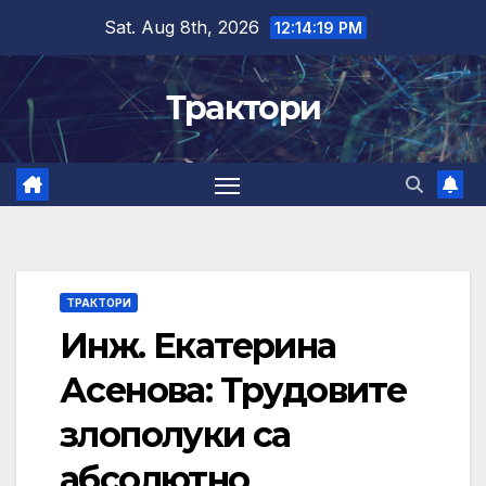
Skip
Sat. Aug 8th, 2026
12:14:20 PM
to
content
Трактори
ТРАКТОРИ
Инж. Екатерина
Асенова: Трудовите
злополуки са
абсолютно