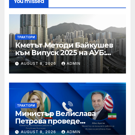
You missed
ТРАКТОРИ
Кметът Методи Байкушев
към Випуск 2025 на АУБ:
“Помнете Благоевград и се
AUGUST 8, 2026
ADMIN
връщайте тук!”
ТРАКТОРИ
Министър Велислава
Петрова проведе
телефонен разговор с
AUGUST 8, 2026
ADMIN