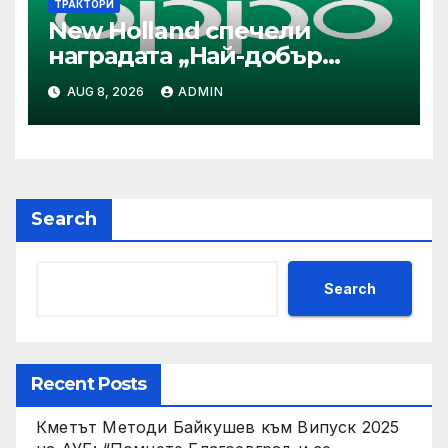
ТРАКТОРИ
New Holland спечели
наградата „Най-добър
специализиран трактор“ на
AUG 8, 2026
ADMIN
конкурса Tractor of the Year
2026
Search
Search
Recent Posts
Кметът Методи Байкушев към Випуск 2025