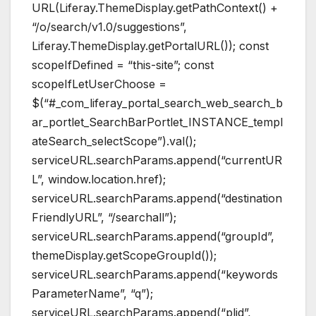
URL(Liferay.ThemeDisplay.getPathContext() +
“/o/search/v1.0/suggestions”,
Liferay.ThemeDisplay.getPortalURL()); const
scopeIfDefined = “this-site”; const
scopeIfLetUserChoose =
$(“#_com_liferay_portal_search_web_search_b
ar_portlet_SearchBarPortlet_INSTANCE_templ
ateSearch_selectScope”).val();
serviceURL.searchParams.append(“currentUR
L”, window.location.href);
serviceURL.searchParams.append(“destination
FriendlyURL”, “/searchall”);
serviceURL.searchParams.append(“groupId”,
themeDisplay.getScopeGroupId());
serviceURL.searchParams.append(“keywords
ParameterName”, “q”);
serviceURL.searchParams.append(“plid”,