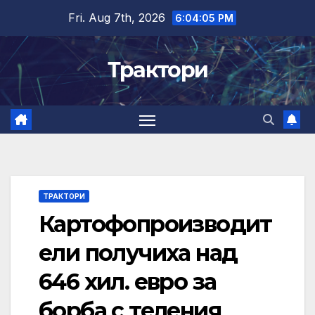
Skip
Fri. Aug 7th, 2026
6:04:06 PM
to
content
Трактори
ТРАКТОРИ
Картофопроизводит
ели получиха над
646 хил. евро за
борба с теления