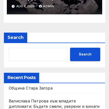
Кърджали Втора ръка и
AUG 7, 2026
ADMIN
нови с ТОП цени онлайн от
цяла България — Bazar.bg
Search
Search
Recent Posts
Община Стара Загора
Велислава Петрова към младите
дипломати: Бъдете смели, уверени и винаги