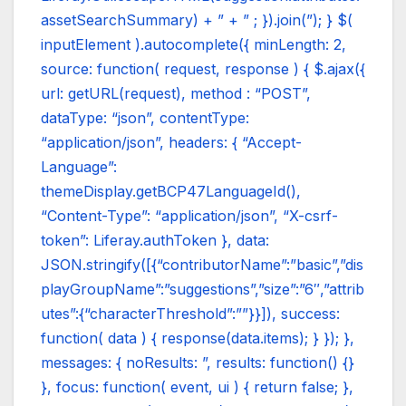
assetSearchSummary) + ” + ” ; }).join(”); } $(
inputElement ).autocomplete({ minLength: 2,
source: function( request, response ) { $.ajax({
url: getURL(request), method : “POST”,
dataType: “json”, contentType:
“application/json”, headers: { “Accept-
Language”:
themeDisplay.getBCP47LanguageId(),
“Content-Type”: “application/json”, “X-csrf-
token”: Liferay.authToken }, data:
JSON.stringify([{“contributorName”:”basic”,”dis
playGroupName”:”suggestions”,”size”:”6″,”attrib
utes”:{“characterThreshold”:””}}]), success:
function( data ) { response(data.items); } }); },
messages: { noResults: ”, results: function() {}
}, focus: function( event, ui ) { return false; },