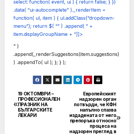
select: function( event, ui ) { return false; } })
.data( “ui-autocomplete” )._renderItem =
function( ul, item ) { ul.addClass(“dropdown-
menu”); return $( “” ) .append( ” +
item.displayGroupName + “]]>
” )
.append(_renderSuggestions(item.suggestions)
) .appendTo( ul ); }; } );
19 ОКТОМВРИ –
Европейският
Post
ПРОФЕСИОНАЛЕН
надзорен орган
ПРАЗНИК НА
потвърди, че КФН
navigation
БЪЛГАРСКИТЕ
напълно спазва
ЛЕКАРИ
издадената от него
препоръка относно
процеса на
надзорен преглед в