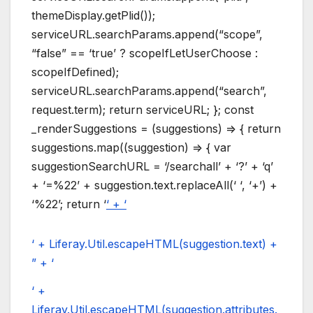
themeDisplay.getPlid());
serviceURL.searchParams.append(“scope”,
“false” == ‘true’ ? scopeIfLetUserChoose :
scopeIfDefined);
serviceURL.searchParams.append(“search”,
request.term); return serviceURL; }; const
_renderSuggestions = (suggestions) => { return
suggestions.map((suggestion) => { var
suggestionSearchURL = ‘/searchall’ + ‘?’ + ‘q’
+ ‘=%22’ + suggestion.text.replaceAll(‘ ‘, ‘+’) +
‘%22’; return ‘
‘ + ‘
‘ + Liferay.Util.escapeHTML(suggestion.text) +
” + ‘
‘ +
Liferay.Util.escapeHTML(suggestion.attributes.