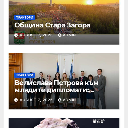
ТРАКТОРИ
Община Стара Загора
AUGUST 7, 2026
ADMIN
ТРАКТОРИ
Велислава Петрова към
младите дипломати:
Бъдете смели, уверени и
AUGUST 7, 2026
ADMIN
винаги отстоявайте
интересите на България