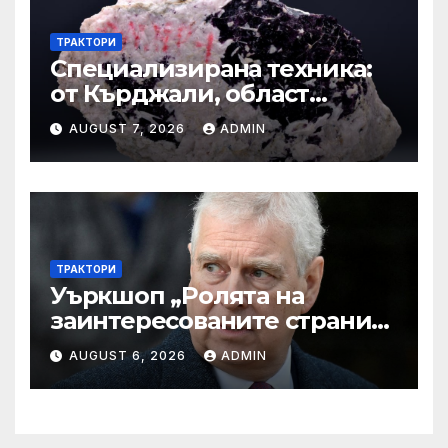
ТРАКТОРИ
Специализирана техника:
от Кърджали, област
Кърджали Втора ръка и
AUGUST 7, 2026
ADMIN
нови с ТОП цени онлайн от
цяла България — Bazar.bg
ТРАКТОРИ
Уъркшоп „Ролята на
заинтересованите страни
във външното осигуряване
AUGUST 6, 2026
ADMIN
на качеството“