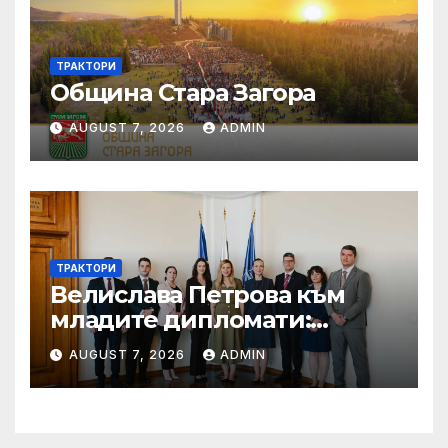
ТРАКТОРИ
Община Стара Загора
AUGUST 7, 2026
ADMIN
ТРАКТОРИ
Велислава Петрова към
младите дипломати:
Бъдете смели, уверени и
AUGUST 7, 2026
ADMIN
винаги отстоявайте
интересите на България