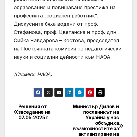
образование и повишаване престижа на
професията „социален работник“.
Дискусиите бяха водени от проф.
Стефанова, проф. Цветанска и проф. дпн
Сийка Чавдарова – Костова, председател
на Постоянната комисия по педагогически
науки и социални дейности към НАОА.
(Снимки: НАОА)
Решения от
Министър Дилов и
Post
заседание на
посланикът на
07.05.2025 г.
Украйна у нас
navigation
обсъдиха
възможностите за
активизиране на