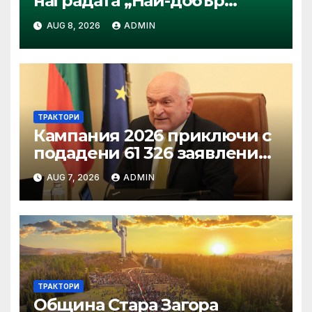
наградата „Най-добър
специализиран трактор“ на
AUG 8, 2026
ADMIN
конкурса Tractor of the Year
2026
ТРАКТОРИ
Кампания 2026 приключи с
подадени 61 326 заявления
за подпомагане
AUG 7, 2026
ADMIN
ТРАКТОРИ
Община Стара Загора