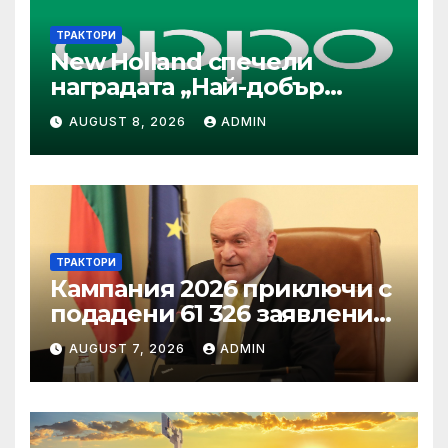
ТРАКТОРИ
New Holland спечели
наградата „Най-добър
специализиран трактор“ на
AUGUST 8, 2026
ADMIN
конкурса Tractor of the Year
2026
ТРАКТОРИ
Кампания 2026 приключи с
подадени 61 326 заявления
за подпомагане
AUGUST 7, 2026
ADMIN