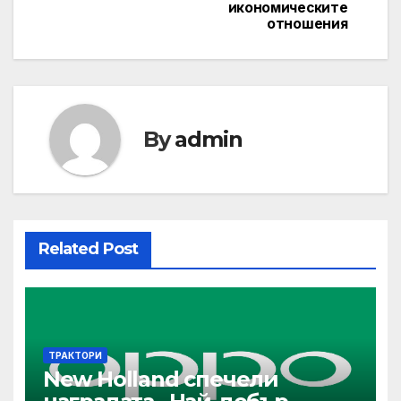
икономическите
отношения
By
admin
Related Post
ТРАКТОРИ
New Holland спечели