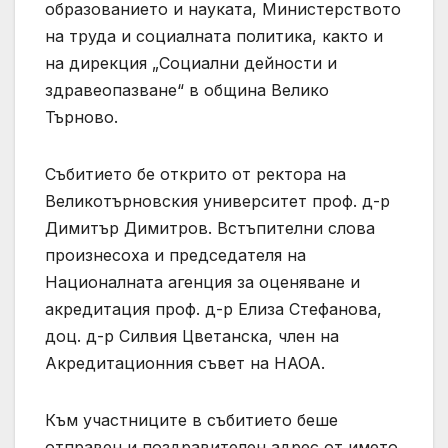
образованието и науката, Министерството
на труда и социалната политика, както и
на дирекция „Социални дейности и
здравеопазване“ в община Велико
Търново.
Събитието бе открито от ректора на
Великотърновския университет проф. д-р
Димитър Димитров. Встъпителни слова
произнесоха и председателя на
Националната агенция за оценяване и
акредитация проф. д-р Елиза Стефанова,
доц. д-р Силвия Цветанска, член на
Акредитационния съвет на НАОА.
Към участниците в събитието беше
отправен и поздравителен адрес от името