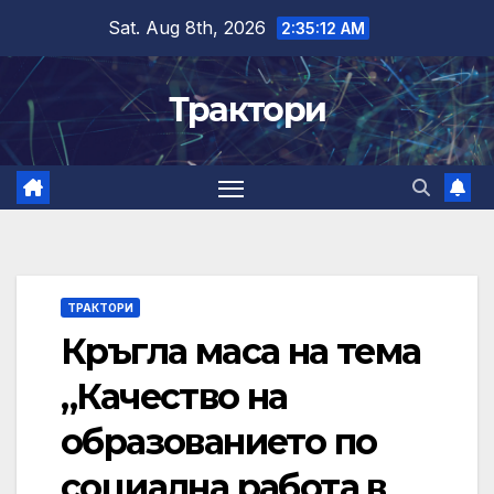
Skip
Sat. Aug 8th, 2026
2:35:13 AM
to
content
Трактори
ТРАКТОРИ
Кръгла маса на тема
„Качество на
образованието по
социална работа в