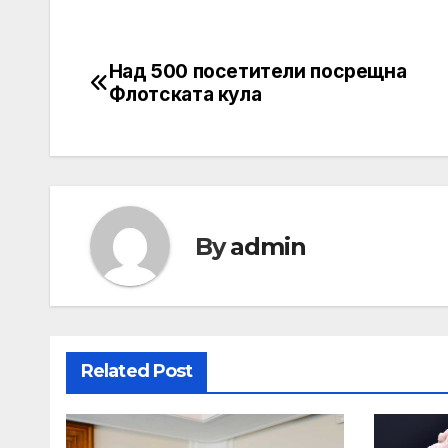
Над 500 посетители посрещна
Post
Флотската кула
navigation
By
admin
Related Post