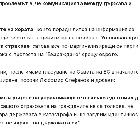
проблемът е, че комуникацията между държава и
те на хората
, които поради липса на информация се
 ще се стопят, а цените ще се повишат.
Управляващи
зи страхове
, затова все по-маргинализиращи се парт
зка с протеста на “Възраждане” срещу еврото.
и, после имаме гласуване на Съвета на ЕС в началот
циране, посочи Любомир Стефанов и добави:
мо в ръцете на управляващите на всяко едно ниво 
, защото страховете на гражданите не са толкова, че
кара държавата в катастрофа и ще загубим идентично
т не вярват на държавата си
“.