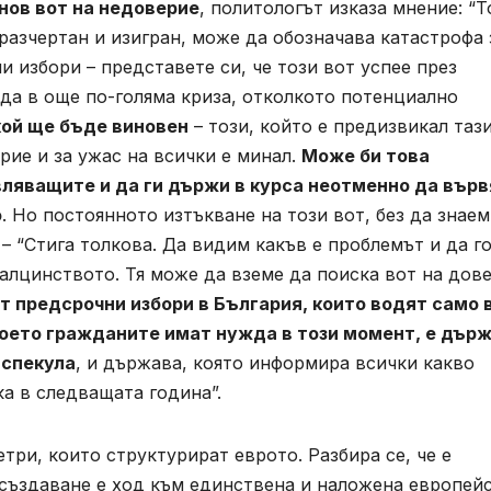
нов вот на недоверие
, политологът изказа мнение: “Т
 разчертан и изигран, може да обозначава катастрофа 
 избори – представете си, че този вот успее през
ада в още по-голяма криза, отколкото потенциално
кой ще бъде виновен
– този, който е предизвикал таз
ерие и за ужас на всички е минал.
Може би това
ляващите и да ги държи в курса неотменно да върв
о
. Но постоянното изтъкване на този вот, без да знаем
– “Стига толкова. Да видим какъв е проблемът и да г
алцинството. Тя може да вземе да поиска вот на дове
т предсрочни избори в България, които водят само 
което гражданите имат нужда в този момент, е държ
 спекула
, и държава, която информира всички какво
а в следващата година”.
три, които структурират еврото. Разбира се, че е
 създаване е ход към единствена и наложена европей