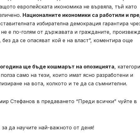
 защото европейската икономика не вървяла, тъй като
величено.
Националните икономики са работили и пр
тавителната избирателна демокрация гарантира чре
й не е по-голям от държавата и гражданите, произве
 без да се опасяват кой е на власт”, коментира още
, догодина ще бъде кошмарът на опозицията
, категор
полза само на тези, които имат ясно разработени и
изиране на вота, колкото и те да са съмнителни.
ир Стефанов в предаването “Преди всички” чуйте в
, за да научите най-важното от деня!