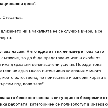
 национални цели
“.
р Стефанов.
влизането ни в чакалнята не се случиха вчера, а се
черта:
гава насам. Нито една от тях не изведе това като
о съгласие, то да бъде представено извън скоби от
а има държавни целенасочени усилия. Поради това
етели на една много интензивна кампания с много
 което естествено, че притеснява и изнервя хората в
търсим под вола теле”.
ржавата беше поставена в ситуация на безвремие от
шиха работата
, категоричен бе политологът в интервю