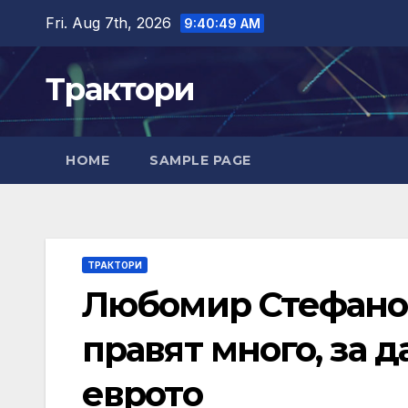
Skip
Fri. Aug 7th, 2026
9:40:51 AM
to
content
Трактори
HOME
SAMPLE PAGE
ТРАКТОРИ
Любомир Стефанов
правят много, за д
еврото