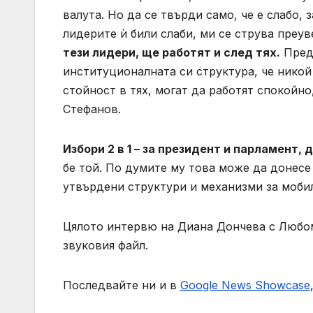
валута. Но да се твърди само, че е слабо,
лидерите ѝ били слаби, ми се струва преу
тези лидери, ще работят и след тях.
Предс
институционалната си структура, че нико
стойност в тях, могат да работят спокойно,
Стефанов.
Избори 2 в 1 – за президент и парламент
бе той. По думите му това може да донесе 
утвърдени структури и механизми за мобил
Цялото интервю на Диана Дончева с Любом
звуковия файл.
Последвайте ни и в
Google News Showcase