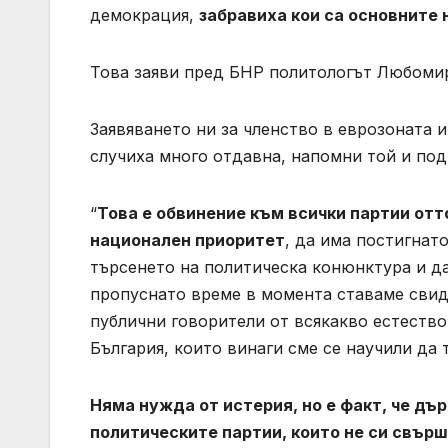
демокрация,
забравиха кои са основните
Това заяви пред БНР политологът Любоми
Заявяването ни за членство в еврозоната и 
случиха много отдавна, напомни той и под
“
Това е обвинение към всички партии отто
национален приоритет
, да има постигнат
търсенето на политическа конюнктура и д
пропуснато време в момента ставаме свид
публични говорители от всякакво естество,
България, които винаги сме се научили да 
Няма нужда от истерия, но е факт, че дъ
политическите партии, които не си свър