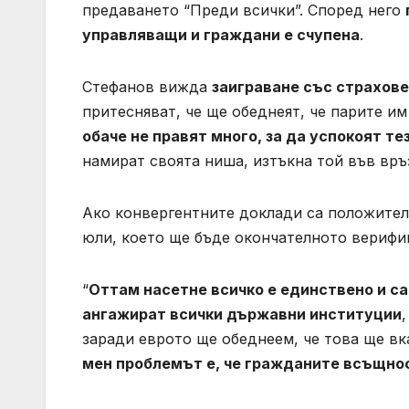
предаването “Преди всички”. Според него
управляващи и граждани е счупена
.
Стефанов вижда
заиграване със страхове
притесняват, че ще обеднеят, че парите им
обаче не правят много, за да успокоят те
намират своята ниша, изтъкна той във връ
Ако конвергентните доклади са положителн
юли, което ще бъде окончателното верифи
“
Оттам насетне всичко е единствено и са
ангажират всички държавни институции
заради еврото ще обеднеем, че това ще в
мен проблемът е, че гражданите всъщнос