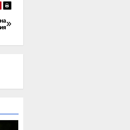
на
ия