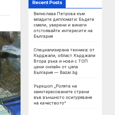
Recent Posts
Велислава Петрова към
младите дипломати: Бъдете
смели, уверени и винаги
отстоявайте интересите на
България
Специализирана техника: от
Кърджали, област Кърджали
Втора ръка и нови с ТОП
цени онлайн от цяла
България — Bazar.bg
Уъркшоп „Ролята на
заинтересованите страни
във външното осигуряване
на качеството“