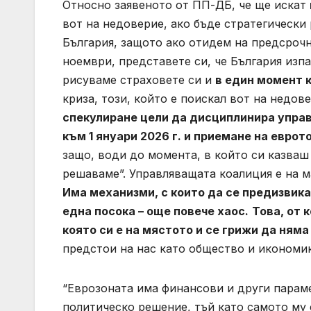
Относно заявеното от ПП-ДБ, че ще искат
вот на недоверие, ако бъде стратегически
България, защото ако отидем на предсрочни
ноември, представете си, че България изп
рисуваме страховете си и
в един момент 
криза, този, който е поискал вот на недов
спекулиране цели да дисциплинира управ
към 1 януари 2026 г. и приемане на еврот
защо, води до момента, в който си казваш 
решаваме”. Управляващата коалиция е на м
Има механизми, с които да се предизвика
една посока – още повече хаос.
Това, от 
която си е на мястото и се грижи да няма
предстои на нас като общество и икономик
“Еврозоната има финансови и други параме
политическо решение, тъй като самото му