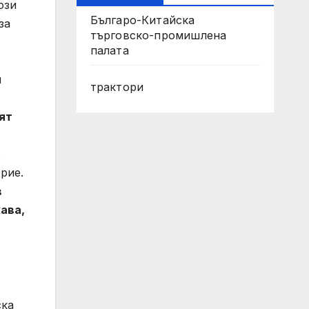
ози
Българо-Китайска
за
търговско-промишлена
палата
и
трактори
ят
о
рие.
в
ава,
ска