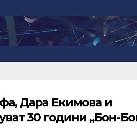
фа, Дара Екимова и
ват 30 години „Бон-Бо