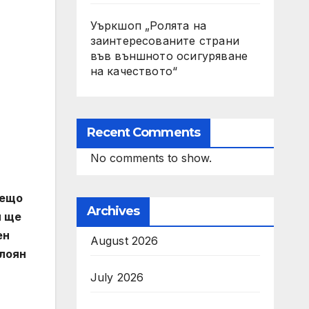
Уъркшоп „Ролята на
заинтересованите страни
във външното осигуряване
на качеството“
Recent Comments
No comments to show.
Нещо
Archives
и ще
ен
August 2026
алоян
July 2026