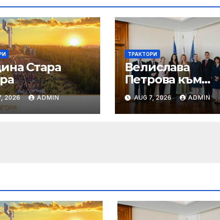
РИ
ТРАКТОРИ
ина Стара
Велислава
ора
Петрова към
младите
, 2026
ADMIN
AUG 7, 2026
ADMIN
дипломати:
Бъдете смели,
уверени и вина
отстоявайте
интересите на
България