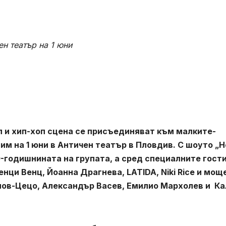
ен театър на 1 юни
п и хип-хоп сцена се присъединяват към малките-
 им на 1 юни в Античен театър в Пловдив. С шоуто „
-годишнината на групата, а сред специалните гост
Венци Венц, Йоанна Драгнева,
LATIDA
,
Niki
Rice и
мощ
нов-Цецо, Александър Васев, Емилио Мархолев и К