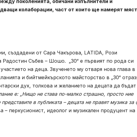
между поколенията, обичани изпълнители и
дващи колаборации, част от които ще намерят мяст
и, създадени от Сара Чакърова, LATIDA, Рози
 Радостин Събев – Шошо. „30“ е първият по рода си
участието на деца. Звученето му отваря нова глава в
сланията и бийтмейкърското майсторство в „30“ отраз
тарски дух, толкова и желанието на децата да бъдат
лание е:
„Нищо не става по-
малко страшно
,
просто ние
е
представите в публиката
– децата не правят музика за 
ва – перкусионист, идеолог и музикален продуцент на „