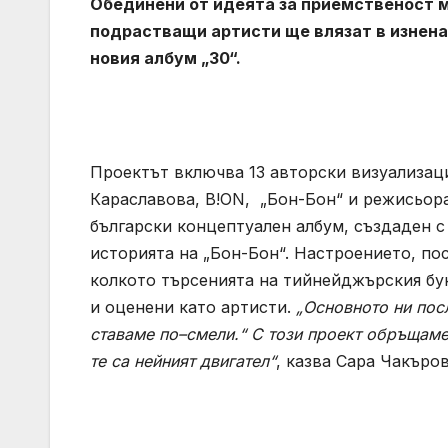
Обединени от идеята за приемственост 
подрастващи артисти ще влязат в изнена
новия албум „30“.
Проектът включва 13 авторски визуализаци
Караславова, B!ON, „Бон-Бон“ и режисьора
български концептуален албум, създаден с 
историята на „Бон-Бон“. Настроението, по
колкото търсенията на тийнейджърския бун
и оценени като артисти.
„Основното ни пос
ставаме по
–
смели
.“
С този проект обръщам
те са нейният двигател“
, казва Сара Чакъро