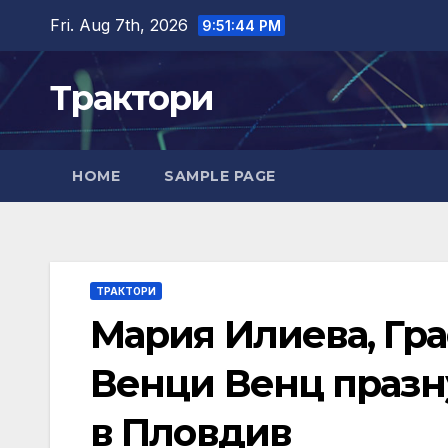
Skip
Fri. Aug 7th, 2026
9:51:45 PM
to
content
Трактори
HOME
SAMPLE PAGE
ТРАКТОРИ
Мария Илиева, Гра
Венци Венц празну
в Пловдив