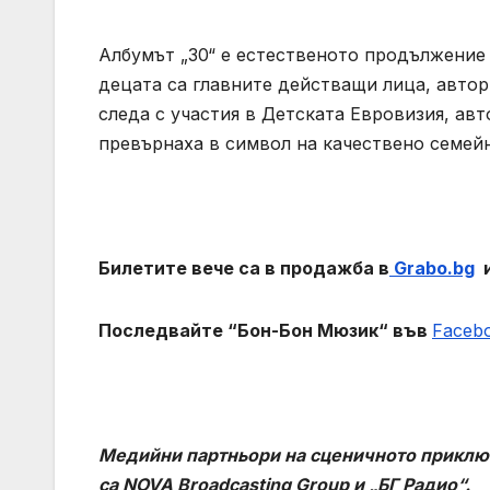
Албумът „30“ е естественото продължение 
децата са главните действащи лица, автор
следа с участия в Детската Евровизия, ав
превърнаха в символ на качествено семейн
Билетите вече са в продажба в
Grabo
.
bg
и
Последвайте “Бон-Бон Мюзик“ във
Faceb
Медийни партньори
на
сценично
то
прикл
са
NOVA
Broadcasting Group
и „БГ Радио“.