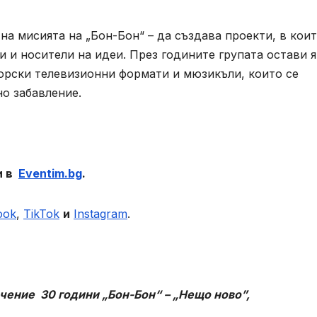
на мисията на „Бон-Бон“ – да създава проекти, в кои
и и носители на идеи. През годините групата остави 
торски телевизионни формати и мюзикъли, които се
о забавление.
 в
Eventim
.
bg
.
ook
,
TikTok
и
Instagram
.
ючение
30 години „Бон-Бон“ – „Нещо ново”,