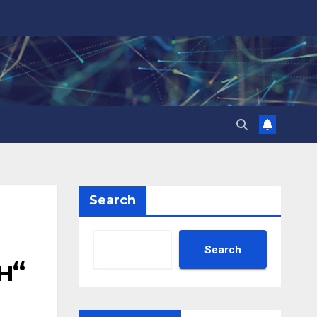
Search
Search
н“