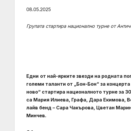
08.05.2025
Групата стартира
национално турне от Антич
Едни
от най-ярките звезди на родната по
големи таланти от „Бон-Бон“ за концерта
ново“
стартира националното турне за 30
са Мария Илиева, Графа, Дара Екимова, 
лайв бенд – Сара Чакърова, Цветан Мари
Минчев.