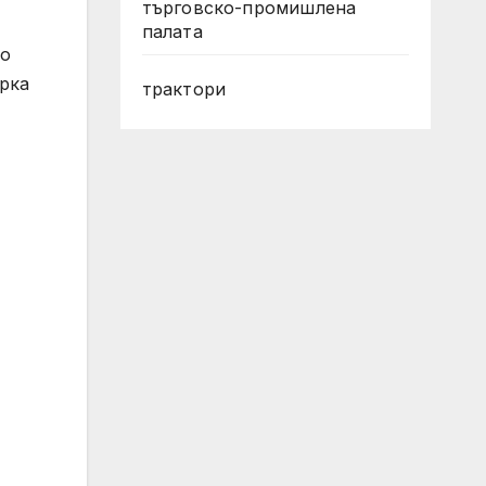
търговско-промишлена
палата
то
ярка
трактори