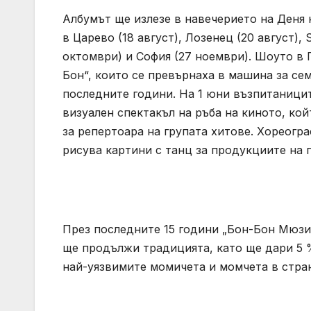
Албумът ще излезе в навечерието на Деня
в Царево (18 август), Лозенец (20 август),
октомври) и София (27 ноември). Шоуто в
Бон“, които се превърнаха в машина за се
последните години. На 1 юни възпитаницит
визуален спектакъл на ръба на киното, кой
за репертоара на групата хитове. Хореогр
рисува картини с танц за продукциите на 
През последните 15 години „Бон-Бон Мюзи
ще продължи традицията, като ще дари 5 
най-уязвимите момичета и момчета в стра