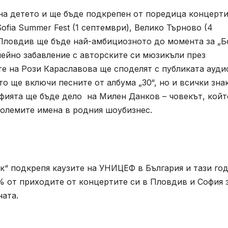
 на детето и ще бъде подкрепен от поредица концерт
 Sofia Summer Fest (1 септември), Велико Търново (4
 Пловдив ще бъде най-амбициозното до момента за „Б
мейно забавление с авторските си мюзикъли през
е на Рози Караславова ще споделят с публиката ауди
то ще включи песните от албума „30“, но и всички зна
афията ще бъде дело на Милен Данков – човекът, койт
големите имена в родния шоубизнес.
к“ подкрепя каузите на УНИЦЕФ в България и тази го
% от приходите от концертите си в Пловдив и София 
ната.