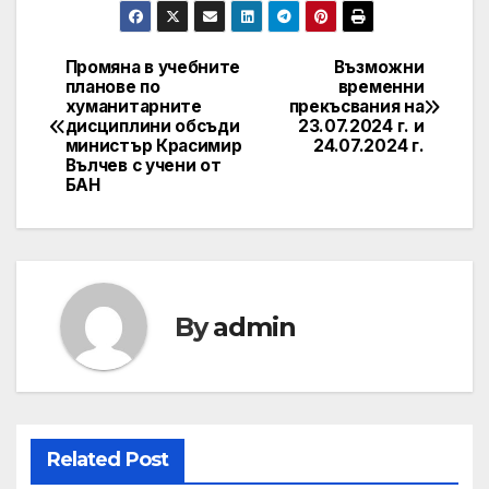
Промяна в учебните
Възможни
Post
планове по
временни
хуманитарните
прекъсвания на
navigation
дисциплини обсъди
23.07.2024 г. и
министър Красимир
24.07.2024 г.
Вълчев с учени от
БАН
By
admin
Related Post