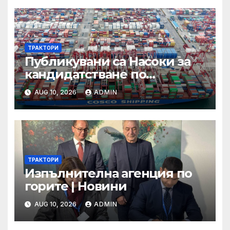
ТРАКТОРИ
Публикувани са Насоки за
кандидатстване по
процедурата за техническа
AUG 10, 2026
ADMIN
помощ за ИТИ по
Приоритет 2 на ПРР 2021-
2027 г.
ТРАКТОРИ
Изпълнителна агенция по
горите | Новини
AUG 10, 2026
ADMIN