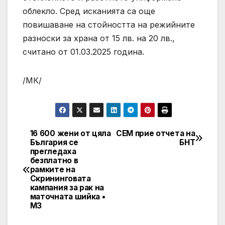
облекло. Сред исканията са още
повишаване на стойността на режийните
разноски за храна от 15 лв. на 20 лв.,
считано от 01.03.2025 година.
/МК/
16 600 жени от цяла
СЕМ прие отчета на
Post
България се
БНT
прегледаха
navigation
безплатно в
рамките на
Скрининговата
кампания за рак на
маточната шийка •
МЗ