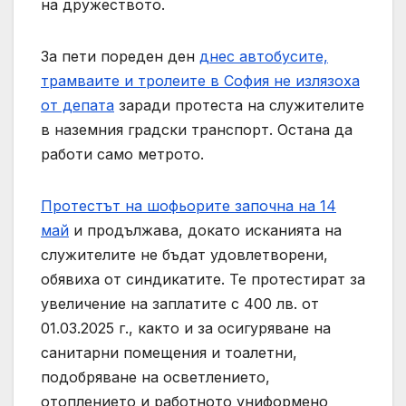
на дружеството.
За пети пореден ден
днес автобусите,
трамваите и тролеите в София не излязоха
от депата
заради протеста на служителите
в наземния градски транспорт. Остана да
работи само метрото.
Протестът на шофьорите започна на 14
май
и продължава, докато исканията на
служителите не бъдат удовлетворени,
обявиха от синдикатите. Те протестират за
увеличение на заплатите с 400 лв. от
01.03.2025 г., както и за осигуряване на
санитарни помещения и тоалетни,
подобряване на осветлението,
отоплението и работното униформено