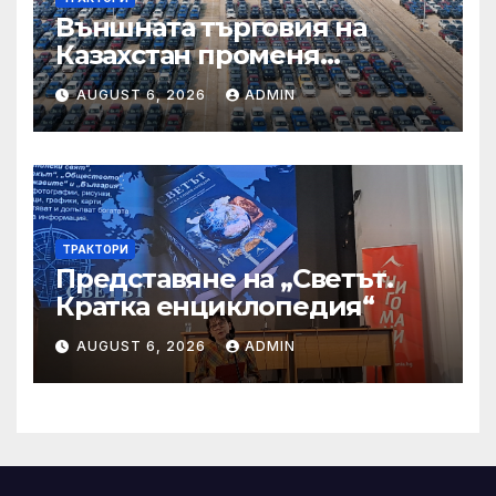
Външната търговия на
Казахстан променя
структурата си – шест
AUGUST 6, 2026
ADMIN
тенденции
ТРАКТОРИ
Представяне на „Светът.
Кратка енциклопедия“
AUGUST 6, 2026
ADMIN