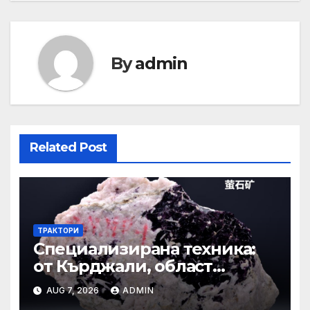
By
admin
Related Post
ТРАКТОРИ
Специализирана техника:
от Кърджали, област
Кърджали Втора ръка и
AUG 7, 2026
ADMIN
нови с ТОП цени онлайн от