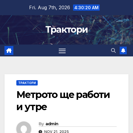
Skip
Fri. Aug 7th, 2026
4:30:21 AM
to
content
Трактори
ТРАКТОРИ
Метрото ще работи
и утре
By
admin
NOV 21, 2025