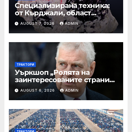
Специализирана техника:
от Кърджали, област
Кърджали Втора ръка и
AUGUST 7, 2026
ADMIN
нови с ТОП цени онлайн от
цяла България — Bazar.bg
ТРАКТОРИ
Уъркшоп „Ролята на
заинтересованите страни
във външното осигуряване
AUGUST 6, 2026
ADMIN
на качеството“
ТРАКТОРИ