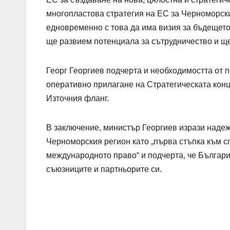
многопластова стратегия на ЕС за Черноморски
едновременно с това да има визия за бъдещето
ще развием потенциала за сътрудничество и ще
Георг Георгиев подчерта и необходимостта от 
оперативно прилагане на Стратегическата кон
Източния фланг.
В заключение, министър Георгиев изрази надеж
Черноморския регион като „първа стъпка към с
международното право“ и подчерта, че Българи
съюзниците и партньорите си.