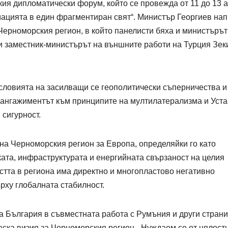
кия дипломатически форум, който се провежда от 11 до 13 
мацията в един фрагментиран свят“. Министър Георгиев на
 Черноморския регион, в който панелисти бяха и министърът
 заместник-министърът на външните работи на Турция Зек
словията на засилващи се геополитически съперничества и
 ангажиментът към принципите на мултилатерализма и Уста
 сигурност.
 на Черноморския регион за Европа, определяйки го като
ката, инфраструктурата и енергийната свързаност на целия
остта в региона има директно и многопластово негативно
рху глобалната стабилност.
 България в съвместната работа с Румъния и други страни
еска визия за Черноморския регион. „Нуждаем се от цялост