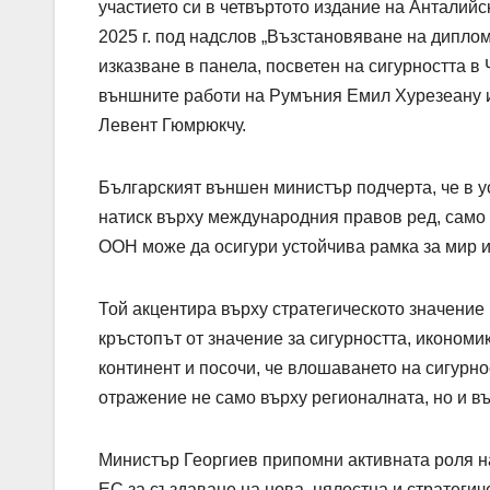
участието си в четвъртото издание на Анталийс
2025 г. под надслов „Възстановяване на дипло
изказване в панела, посветен на сигурността в
външните работи на Румъния Емил Хурезеану и
Левент Гюмрюкчу.
Българският външен министър подчерта, че в у
натиск върху международния правов ред, само
ООН може да осигури устойчива рамка за мир и
Той акцентира върху стратегическото значение
кръстопът от значение за сигурността, икономи
континент и посочи, че влошаването на сигурн
отражение не само върху регионалната, но и въ
Министър Георгиев припомни активната роля на
ЕС за създаване на нова, цялостна и стратегич