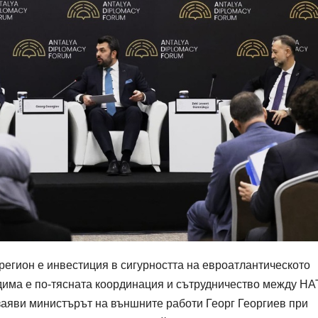
регион е инвестиция в сигурността на евроатлантическото
дима е по-тясната координация и сътрудничество между НА
 заяви министърът на външните работи Георг Георгиев при