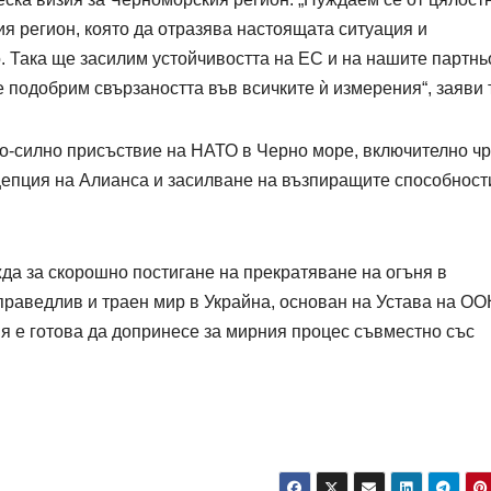
я регион, която да отразява настоящата ситуация и
. Така ще засилим устойчивостта на ЕС и на нашите партнь
 подобрим свързаността във всичките ѝ измерения“, заяви 
по-силно присъствие на НАТО в Черно море, включително чр
цепция на Алианса и засилване на възпиращите способност
да за скорошно постигане на прекратяване на огъня в
праведлив и траен мир в Украйна, основан на Устава на ОО
я е готова да допринесе за мирния процес съвместно със