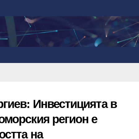
гиев: Инвестицията в
оморския регион е
остта на