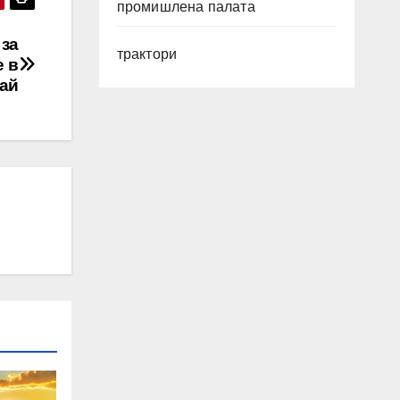
промишлена палата
за
трактори
е в
май