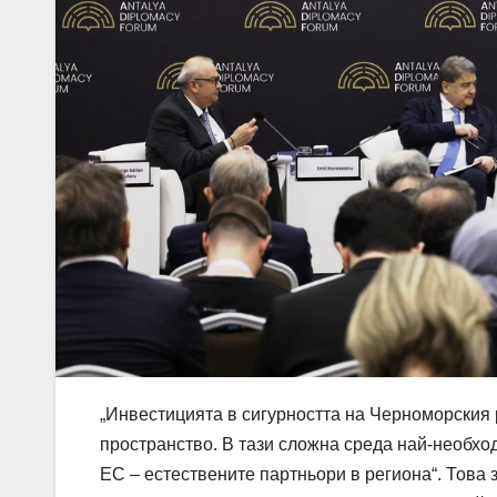
„Инвестицията в сигурността на Черноморския 
пространство. В тази сложна среда най-необхо
ЕС – естествените партньори в региона“. Това