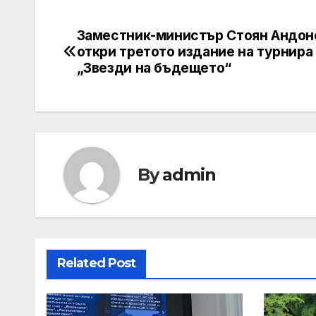
Заместник-министър Стоян Андон
Post
откри третото издание на турнира
navigation
„Звезди на бъдещето“
By
admin
Related Post