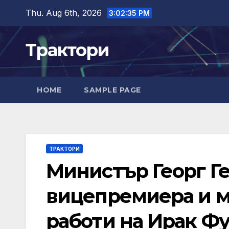
Skip
Thu. Aug 6th, 2026
3:02:36 PM
to
content
Трактори
HOME
SAMPLE PAGE
ТРАКТОРИ
Министър Георг Ге
вицепремиера и 
работи на Ирак Ф