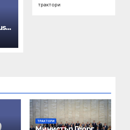
трактори
use
ТРАКТОРИ
Министър Георг