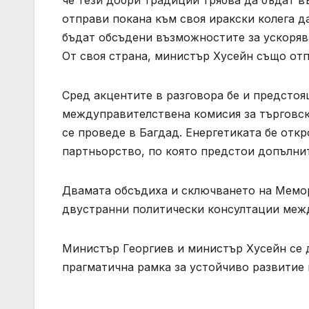
отправи покана към своя иракски колега д
бъдат обсъдени възможностите за ускорява
От своя страна, министър Хусейн също отп
Сред акцентите в разговорa бе и предстоя
междуправителствена комисия за търговск
се проведе в Багдад. Енергетиката бе отк
партньорство, по която предстои допълни
Двамата обсъдиха и сключването на Мемор
двустранни политически консултации межд
Министър Георгиев и министър Хусейн се 
прагматична рамка за устойчиво развитие