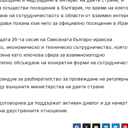
а осъществи посещение в България, по време на което
не на сътрудничеството в области от взаимен интере
рави покана към него за официално посещение в Ирак
щата 26-та сесия на Смесената българо-иракска
о, икономическо и техническо сътрудничество, която
роена като ключова сфера за взаимноизгодно
телно обсъждане на конкретни форми на сътрудничес
андум за разбирателство за провеждане на регулярн
у външните министерства на двете страни.
договориха да поддържат активен диалог и да начерт
 на двустранните отношения.