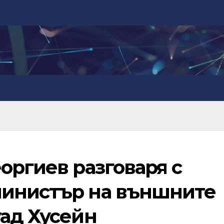
оргиев разговаря с
министър на външните
уад Хусейн