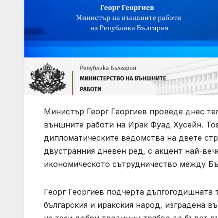
Министър Георг Георгиев проведе днес те
външните работи на Ирак Фуад Хусейн. То
дипломатическите ведомства на двете стра
двустранния дневен ред, с акцент най-веч
икономическото сътрудничество между Бъл
Георг Георгиев подчерта дългогодишната 
българския и иракския народ, изградена в
че тези добри традиции трябва да бъдат в