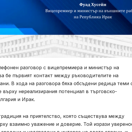
лефонен разговор с вицепремиера и министър на
ва бе първият контакт между ръководителите на
ни. В хода на разговора бяха обсъдени редица теми 
е върху нереализирания потенциал в търговско-
гария и Ирак.
традиция на приятелство, която съществува между
ърху взаимно уважение и доверие. Той изрази уверено
ъзродени и надградени в интерес на двете страни, и