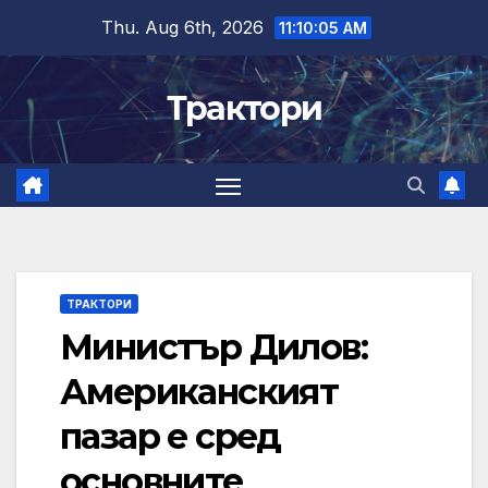
Skip
Thu. Aug 6th, 2026
11:10:06 AM
to
content
Трактори
ТРАКТОРИ
Министър Дилов:
Американският
пазар е сред
основните