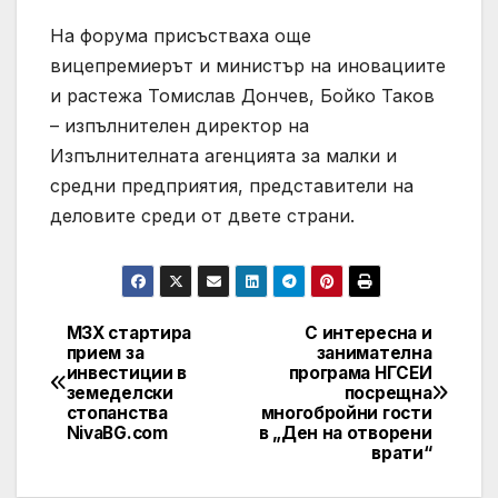
На форума присъстваха още
вицепремиерът и министър на иновациите
и растежа Томислав Дончев, Бойко Таков
– изпълнителен директор на
Изпълнителната агенцията за малки и
средни предприятия, представители на
деловите среди от двете страни.
МЗХ стартира
С интересна и
Post
прием за
занимателна
инвестиции в
програма НГСЕИ
navigation
земеделски
посрещна
стопанства
многобройни гости
NivaBG.com
в „Ден на отворени
врати“