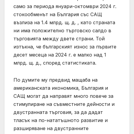
само за периода януари-октомври 2024 г.
стокообменът на България със САЩ
възлиза на 1.4 млрд. щ. д. , като страната
ни има положително търговско салдо в
търговията между двете страни. Той
изтъкна, че българският износ за първите
десет месеца на 2024 г. е малко над 1
млрд. щ. д., според статистиката.
По думите му предвид мащаба на
американската икономика, България и
САЩ могат да направят много повече за
стимулиране на съвместните дейности и
двустранната търговия, за да дадат
тласък на по-нататъшното развитие и
разширяване на двустранните