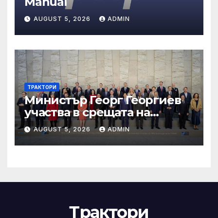
Manual
AUGUST 5, 2026
ADMIN
ТРАКТОРИ
Министър Георг Георгиев
участва в срещата на
министрите на външните
AUGUST 5, 2026
ADMIN
работи на НАТО
Трактори