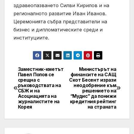
здравеопазването Силви Кирилов и на
регионалното развитие Иван Иванов.
Церемонията събра представители на
бизнес и дипломатическите среди и
институциите.
Заместник-кметът
Министърът на
Post
Павел Попов се
финансите на САЩ
срещна с
Скот Бесент изрази
navigation
ръководствата на
неодобрение към
СБЖ и на
решението на
Асоциацията на
“Мудис” да понижи
журналистите на
кредитния рейтинг
Корея
на страната