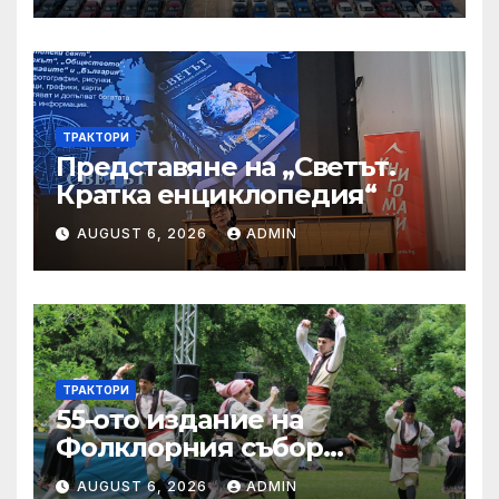
ТРАКТОРИ
Представяне на „Светът.
Кратка енциклопедия“
AUGUST 6, 2026
ADMIN
ТРАКТОРИ
55-ото издание на
Фолклорния събор
„Златната гъдулка“ ще се
AUGUST 6, 2026
ADMIN