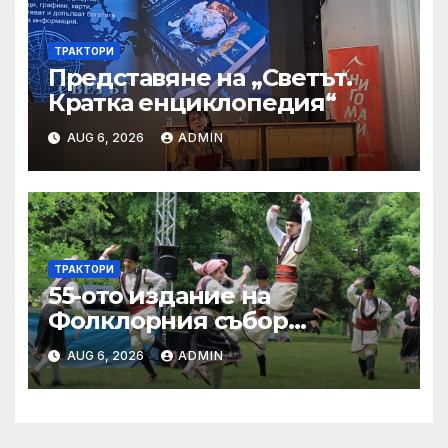
ТРАКТОРИ
Представяне на „Светът.
Кратка енциклопедия“
AUG 6, 2026
ADMIN
ТРАКТОРИ
55-ото издание на
Фолклорния събор
„Златната гъдулка“ ще се
AUG 6, 2026
ADMIN
проведе на 8 юни в Парка
на младежта