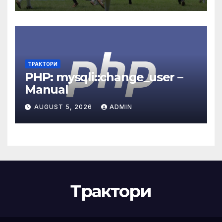
проведе на 8 юни в Парка
на младежта
ТРАКТОРИ
PHP: mysqli::change_user –
Manual
AUGUST 5, 2026
ADMIN
Трактори