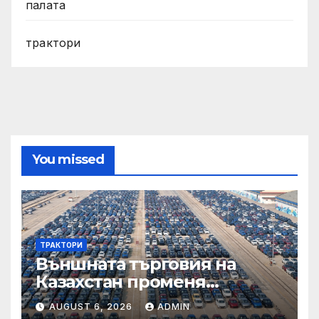
палата
трактори
You missed
ТРАКТОРИ
Външната търговия на
Казахстан променя
структурата си – шест
AUGUST 6, 2026
ADMIN
тенденции