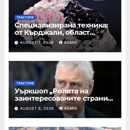
ТРАКТОРИ
Специализирана техника:
от Кърджали, област
Кърджали Втора ръка и
AUGUST 7, 2026
ADMIN
нови с ТОП цени онлайн от
цяла България — Bazar.bg
ТРАКТОРИ
Уъркшоп „Ролята на
заинтересованите страни
във външното осигуряване
AUGUST 6, 2026
ADMIN
на качеството“