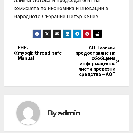
Илияна Йотова и председателят на
комисията по икономика и иновации в
Народното Събрание Петър Кънев.
PHP:
АОП изиска
Post
mysqli::thread_safe –
предоставяне на
Manual
обобщена
navigation
информация за
чисти превозни
средства – АОП
By
admin