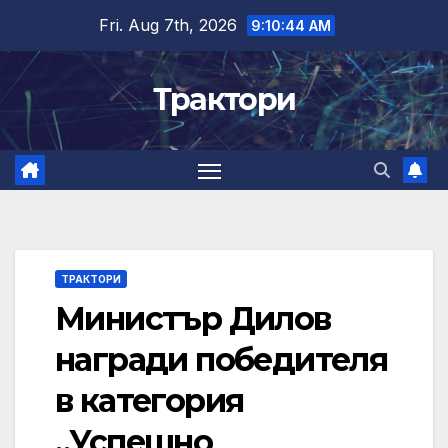
Skip
Fri. Aug 7th, 2026
9:10:45 AM
to
content
Трактори
ТРАКТОРИ
Министър Дилов
награди победителя
в категория
„Успешно