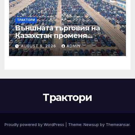
ТРАКТОРИ
Външната търговия на
Казахстан променя
структурата си – шест
AUGUST 6, 2026
ADMIN
тенденции
Трактори
Proudly powered by WordPress
|
Theme:
Newsup
by
Themeansar
.