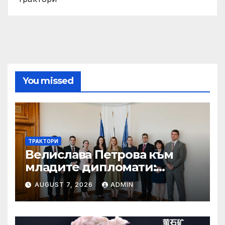
You missed
ТРАКТОРИ
Велислава Петрова към
младите дипломати:
Бъдете смели, уверени и
AUGUST 7, 2026
ADMIN
винаги отстоявайте
интересите на България