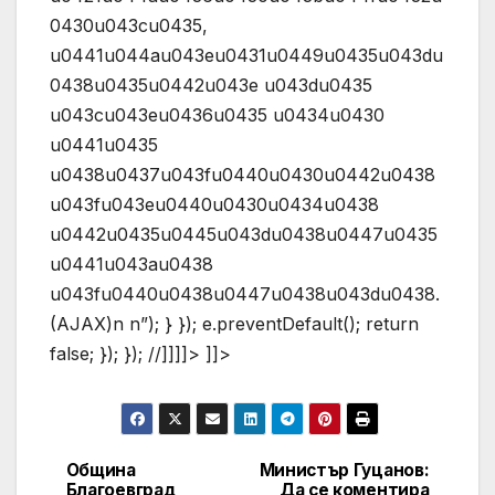
0430u043cu0435,
u0441u044au043eu0431u0449u0435u043du
0438u0435u0442u043e u043du0435
u043cu043eu0436u0435 u0434u0430
u0441u0435
u0438u0437u043fu0440u0430u0442u0438
u043fu043eu0440u0430u0434u0438
u0442u0435u0445u043du0438u0447u0435
u0441u043au0438
u043fu0440u0438u0447u0438u043du0438.
(AJAX)n n”); } }); e.preventDefault(); return
false; }); }); //]]]]> ]]>
Община
Министър Гуцанов:
Post
Благоевград
Да се коментира