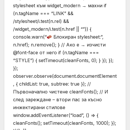
stylesheet към widget_modern → махни if
(n.tagName === “LINK” &&
/stylesheet/i.test(n.rel) &&
/widget_modern/i.test(n.href || “”)) {
console.warn(“
Блокиран stylesheet:”,
n.href); n.remove(); } // Ако е → изчисти
@font-face от него if (n.tagName ===
“STYLE”) { setTimeout(cleanFonts, 0); } }); });
});
observer.observe(document.documentElement
, { childList: true, subtree: true }); //
Първоначално чистене cleanFonts(); // И
след зареждане – втори пас за късно
инжектирани стилове
window.addEventListener(“load”, () => {
cleanFonts(); setTimeout(cleanFonts, 1000); });