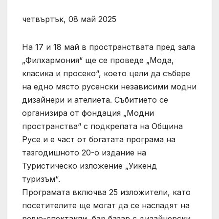
четвъртък, 08 май 2025
На 17 и 18 май в пространствата пред зала
„Филхармония“ ще се проведе „Мода,
класика и просеко“, което цели да събере
на едно място русенски независими модни
дизайнери и ателиета. Събитието се
организира от фондация „Модни
пространства“ с подкрепата на Община
Русе и е част от богатата програма на
тазгодишното 20-о издание на
Туристическо изложение „Уикенд
туризъм“.
Програмата включва 25 изложители, като
посетителите ще могат да се насладят на
ревю-спектакли, бар базар с дизайнерски