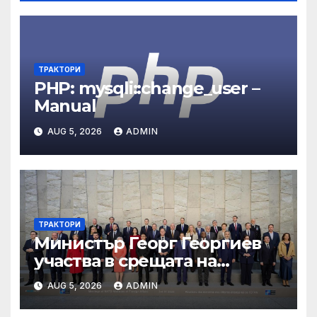
ТРАКТОРИ
PHP: mysqli::change_user –
Manual
AUG 5, 2026
ADMIN
ТРАКТОРИ
Министър Георг Георгиев
участва в срещата на
министрите на външните
AUG 5, 2026
ADMIN
работи на НАТО