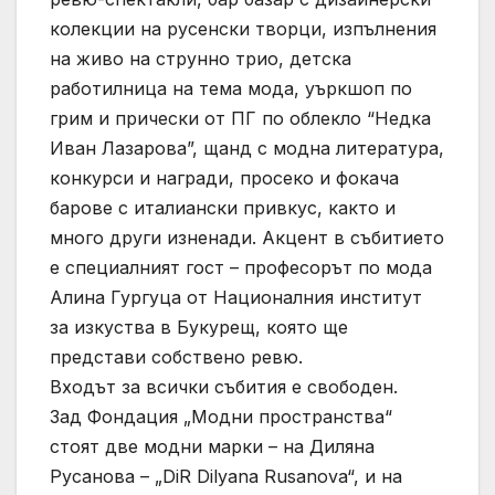
колекции на русенски творци, изпълнения
на живо на струнно трио, детска
работилница на тема мода, уъркшоп по
грим и прически от ПГ по облекло “Недка
Иван Лазарова”, щанд с модна литература,
конкурси и награди, просеко и фокача
барове с италиански привкус, както и
много други изненади. Акцент в събитието
е специалният гост – професорът по мода
Алина Гургуца от Националния институт
за изкуства в Букурещ, която ще
представи собствено ревю.
Входът за всички събития е свободен.
Зад Фондация „Модни пространства“
стоят две модни марки – на Диляна
Русанова – „DiR Dilyana Rusanova“, и на