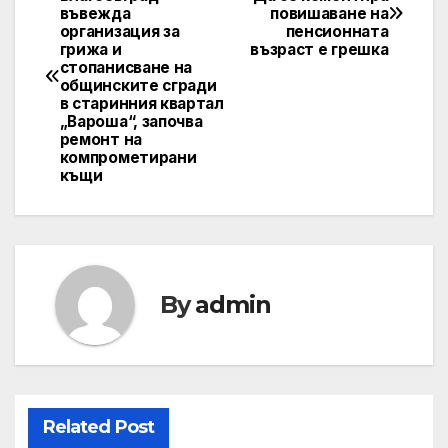
въвежда
повишаване на
navigation
организация за
пенсионната
грижа и
възраст е грешка
стопанисване на
общинските сгради
в старинния квартал
„Вароша“, започва
ремонт на
компрометирани
къщи
By
admin
Related Post