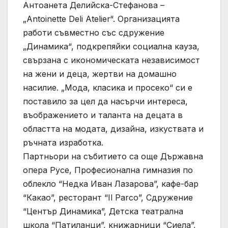
Антоанета Делийска-Стефанова –
„Antoinette Deli Atelier“. Организацията
работи съвместно със сдружение
„Динамика“, подкрепяйки социална кауза,
свързана с икономическата независимост
на жени и деца, жертви на домашно
насилие. „Мода, класика и просеко“ си е
поставило за цел да насърчи интереса,
въображението и таланта на децата в
областта на модата, дизайна, изкуствата и
ръчната изработка.
Партньори на събитието са още Държавна
опера Русе, Професионална гимназия по
облекло “Недка Иван Лазарова”, кафе-бар
“Какао”, ресторант “Il Parco”, Сдружение
“Център Динамика”, Детска театрална
школа “Патиланци”, книжарници “Сиела”,