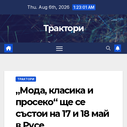
Skip
Thu. Aug 6th, 2026
1:23:02 AM
to
content
Трактори
ТРАКТОРИ
„Мода, класика и
просеко“ ще се
състои на 17 и 18 май
в Русе