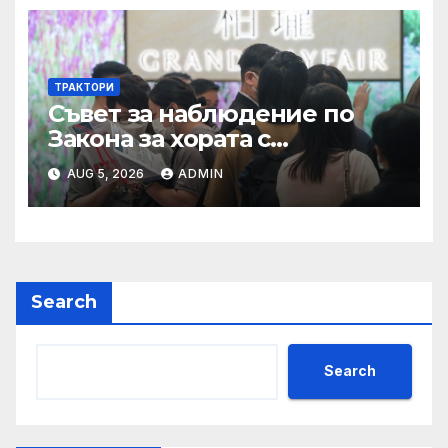
ТРАКТОРИ
Съвет за наблюдение по
Закона за хората с
увреждания
AUG 5, 2026
ADMIN
Search
Search