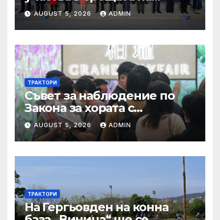
министрите на външните
AUGUST 5, 2026
ADMIN
работи на НАТО
ТРАКТОРИ
Съвет за наблюдение по
Закона за хората с
увреждания
AUGUST 5, 2026
ADMIN
ТРАКТОРИ
На Гергьовден на конна
база „Виница“ ще се