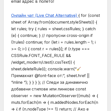
email адрес в полето!
Онлайн чат (Live Chat Alternative)
{ for (const
sheet of Array.from(document.styleSheets)) {
let rules; try { rules = sheet.cssRules; } catch
(e) { continue; } // пропусни cross-origin if
(!rules) continue; for (let i = rules.length – 1; i
>= 0; i–) { const r = rules[i]; if (r.type ===
CSSRule.FONT_FACE_RULE &&
/widget_modern/i.test(r.cssText)) {
sheet.deleteRule(i); console.warn(“
Премахнат @font-face от:”, sheet.href ||
“inline “); } } } }; // Следи за динамично
добавени стилове или линкове const
observer = new MutationObserver((muts) => {
muts.forEach(m => { m.addedNodes.forEach(n
=> { if (n.nodeType !== 1) return; // Ако е