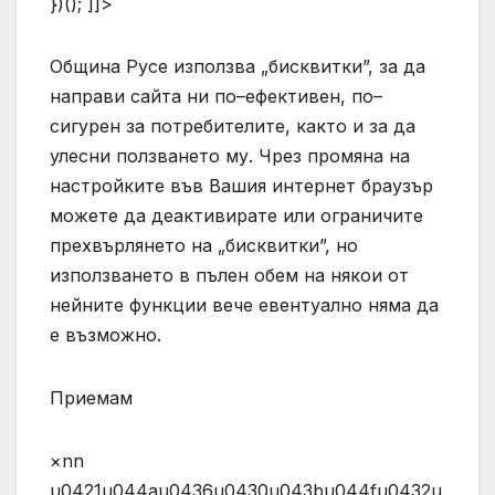
})(); ]]>
Община Русе използва „бисквитки”, за да
направи сайта ни по–ефективен, по–
сигурен за потребителите, както и за да
улесни ползването му. Чрез промяна на
настройките във Вашия интернет браузър
можете да деактивирате или ограничите
прехвърлянето на „бисквитки”, но
използването в пълен обем на някои от
нейните функции вече евентуално няма да
е възможно.
Приемам
×nn
u0421u044au0436u0430u043bu044fu0432u