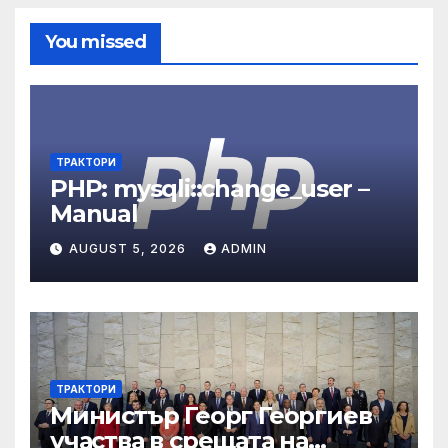
You missed
ТРАКТОРИ
PHP: mysqli::change_user –
Manual
AUGUST 5, 2026
ADMIN
ТРАКТОРИ
Министър Георг Георгиев
участва в срещата на