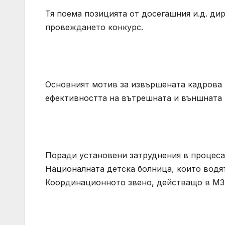
Тя поема позицията от досегашния и.д. ди
провеждането конкурс.
Основният мотив за извършената кадрова 
ефективността на вътрешната и външната 
Поради установени затруднения в процеса 
Националната детска болница, които водят
Координационното звено, действащо в МЗ,