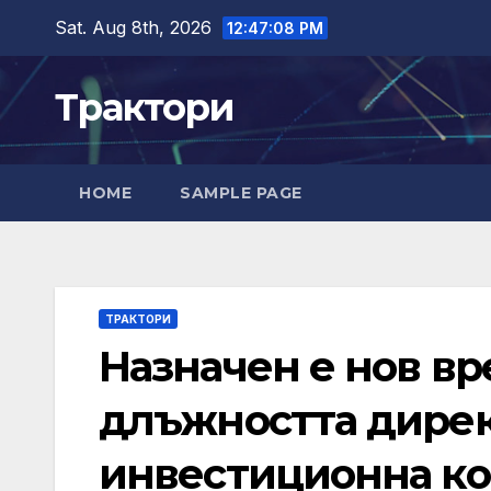
Skip
Sat. Aug 8th, 2026
12:47:09 PM
to
content
Трактори
HOME
SAMPLE PAGE
ТРАКТОРИ
Назначен е нов в
длъжността дирек
инвестиционна ко