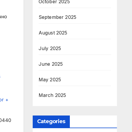
October 2025
чно
September 2025
August 2025
July 2025
June 2025
+
May 2025
March 2025
or +
”:”u041cu0438u043du0438u0441u0442u044au0440 u0418u0432u043au043eu0432u0430 u0435 u0432 u043du0435u043fu0440u0435u043au044au0441u043du0430u0442 u043au043eu043du0442u0430u043au0442 u0441 u0434u0438u0440u0435u043au0442u043eu0440u0438u0442u0435 u043du0430 u0420u0417u0418 u0432 u0437u0430u0441u0435u0433u043du0430u0442u0438u0442u0435 u043eu0442 u043du0430u0432u043eu0434u043du0435u043du0438u044f u0440u0430u0439u043eu043du0438″,”date”:”2026-05-23 14:26:00
Categories