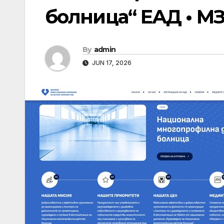
болница“ ЕАД • М
By
admin
JUN 17, 2026