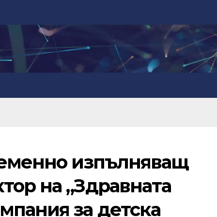
ременно изпълняващ
тор на „Здравната
мпания за детска