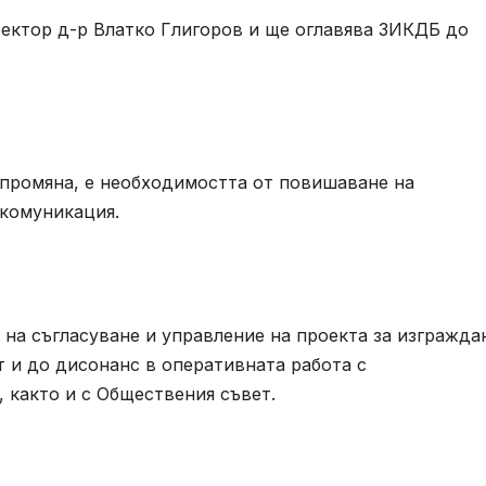
ректор д-р Влатко Глигоров и ще оглавява ЗИКДБ до
промяна, е необходимостта от повишаване на
комуникация.
на съгласуване и управление на проекта за изгражда
 и до дисонанс в оперативната работа с
 както и с Обществения съвет.