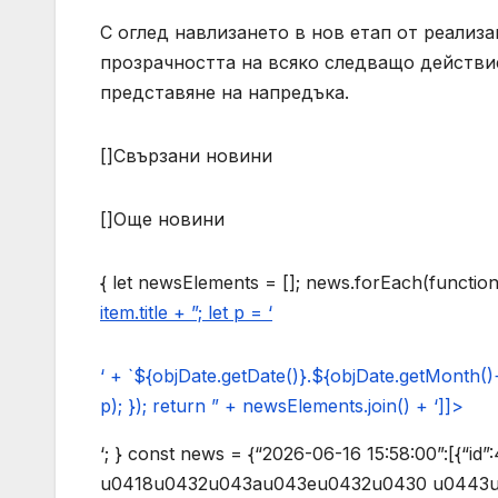
С оглед навлизането в нов етап от реализа
прозрачността на всяко следващо действие
представяне на напредъка.
[]Свързани новини
[]Още новини
{ let newsElements = []; news.forEach(function 
item.title + ”; let p = ‘
‘ + `${objDate.getDate()}.${objDate.getMonth(
p); }); return ” + newsElements.join() + ‘]]>
‘; } const news = {“2026-06-16 15:58:00”:[{“id”:4810,”title”:”u041cu0438u043du0438u0441u0442u044au0440 u0418u0432u043au043eu0432u0430 u0443u0447u0430u0441u0442u0432u0430 u0432 u0440u0435u0434u043eu0432u043du043e u0437u0430u0441u0435u0434u0430u043du0438u0435 u043du0430 u0421u044au0432u0435u0442u0430 u043du0430 u043cu0438u043du0438u0441u0442u0440u0438u0442u0435 u043du0430 u0437u0434u0440u0430u0432u0435u043eu043fu0430u0437u0432u0430u043du0435u0442u043e u043du0430 u0434u044au0440u0436u0430u0432u0438u0442u0435 u0447u043bu0435u043du043au0438 u043du0430 u0415u0421″,”date”:”2026-06-16 15:58:00″,”url”:”novini/aktualno/4810″}],”2026-06-13 13:14:00″:[{“id”:4809,”title”:”u041cu0438u043du0438u0441u0442u044au0440 u041au0430u0442u044f u0418u0432u043au043eu0432u0430 u0440u0435u0430u043bu0438u0437u0438u0440u0430 u043fu043eu0441u0435u0449u0435u043du0438u0435 u0432 u041cu0411u0410u041b u041fu0435u0440u043du0438u043a”,”date”:”2026-06-13 13:14:00″,”url”:”novini/aktualno/4809″}],”2026-06-13 11:06:00″:[{“id”:4808,”title”:”u041cu0438u043du0438u0441u0442u044au0440 u0418u0432u043au043eu0432u0430 u0440u0430u0437u043fu043eu0440u0435u0434u0438 u0441u043fu0435u0448u043du0438 u043fu0440u043eu0432u0435u0440u043au0438 u043du0430 u0418u0437u043fu044au043bu043du0438u0442u0435u043bu043du0430 u0430u0433u0435u043du0446u0438u044f u201eu041cu0435u0434u0438u0446u0438u043du0441u043au0438 u043du0430u0434u0437u043eu0440u201c u0432 u0422u044au0440u0433u043eu0432u0438u0449u0435 u0438 u0421u043bu0438u0432u0435u043d”,”date”:”2026-06-13 11:06:00″,”url”:”novini/aktualno/4808″}],”2026-06-12 18:25:00″:[{“id”:4807,”title”:”u041cu0438u043du0438u0441u0442u044au0440 u0418u0432u043au043eu0432u0430: u041cu0438u043du0438u0441u0442u0435u0440u0441u0442u0432u043eu0442u043e u043du0430 u0437u0434u0440u0430u0432u0435u043eu043fu0430u0437u0432u0430u043du0435u0442u043e u0441u0442u0430u0440u0442u0438u0440u0430 u0441u0435u0440u0438u043eu0437u043du0438 u0440u0435u0444u043eu0440u043cu0438 u0438 u0437u0430u0441u0438u043bu0435u043d u043au043eu043du0442u0440u043eu043b u0432u044au0440u0445u0443 u0431u043eu043bu043du0438u0447u043du0438u044f u0441u0435u043au0442u043eu0440 u0432 u0441u0442u0440u0430u043du0430u0442u0430″,”date”:”2026-06-12 18:25:00″,”url”:”novini/aktualno/4807″}],”2026-06-12 14:14:00″:[{“id”:4799,”title”:”u0412 u0445u043eu0434 u0441u0430 u0431u0435u0437u043fu043bu0430u0442u043du0438u0442u0435 u043au043eu043du0441u0443u043bu0442u0430u0446u0438u0438 u0437u0430 u0442u0443u0431u0435u0440u043au0443u043bu043eu0437u0430 u0432 u0441u0442u0440u0430u043du0430u0442u0430″,”date”:”2026-06-12 14:14:00″,”url”:”novini/aktualno/4799″}],”2026-06-12 13:57:00″:[{“id”:4798,”title”:”u041cu0438u043du0438u0441u0442u0435u0440u0441u0442u0432u043eu0442u043e u043du0430 u0437u0434u0440u0430u0432u0435u043eu043fu0430u0437u0432u0430u043du0435u0442u043e u043du0430u0434u0433u0440u0430u0436u0434u0430 u043fu0440u0438u043bu043eu0436u0435u043du0438u0435u0442u043e u201eu0435u0417u0434u0440u0430u0432u0435u201c u0441 u043du043eu0432u0430 u0444u0443u043du043au0446u0438u043eu043du0430u043bu043du043eu0441u0442 u0437u0430 u0437u0430u0449u0438u0442u0430 u043du0430 u043fu0440u0430u0432u0430u0442u0430 u043du0430 u043fu0430u0446u0438u0435u043du0442u0438u0442u0435″,”date”:”2026-06-12 13:57:00″,”url”:”novini/aktualno/4798″}],”2026-06-10 18:15:00″:[{“id”:4797,”title”:”u041cu0438u043du0438u0441u0442u044au0440 u0418u0432u043au043eu0432u0430: u0422u0435u0436u043au043eu0442u043e u043du0430u0441u043bu0435u0434u0441u0442u0432u043e u043eu0442 u0437u0430u0431u0430u0432u0435u043du043eu0442u043e u0438u0437u043fu044au043bu043du0435u043du0438u0435 u043du0430 u043fu0440u043eu0435u043au0442u0438 u0435 u0444u0430u043au0442, u043du043e u043du0430u0441u0442u043eu044fu0449u0438u044fu0442 u0435u043au0438u043f u043du0430 u041cu0438u043du0438u0441u0442u0435u0440u0441u0442u0432u043eu0442u043e u043du0430 u0437u0434u0440u0430u0432u0435u043eu043fu0430u0437u0432u0430u043du0435u0442u043e u0437u0430 u043fu043eu0441u043bu0435u0434u043du0438u0442u0435 u0442u0440u0438 u0441u0435u0434u043cu0438u0446u0438 u043fu0440u0435u0434u043fu0440u0438u0435 u0441u043fu0435u0448u043du0438 u043cu0435u0440u043au0438 u0437u0430 u043cu0438u043du0438u043cu0438u0437u0438u0440u0430u043du0435 u043du0430 u0444u0438u043du0430u043d