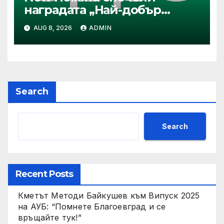
наградата „Най-добър
специализиран трактор“ на
AUG 8, 2026
ADMIN
конкурса Tractor of the Year
2026
Search
Search
Recent Posts
Кметът Методи Байкушев към Випуск 2025
на АУБ: “Помнете Благоевград и се
връщайте тук!”