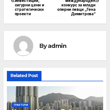
navigation
инвестиции,
международен
сигурни цени и
конкурс за млади
стратегически
оперни певци „Гена
проекти
Димитрова“
By
admin
Related Post
ТРАКТОРИ