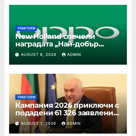
република Иран Абас
Арагчи
ТРАКТОРИ
New Holland спечели
наградата „Най-добър
специализиран трактор“ на
AUGUST 8, 2026
ADMIN
конкурса Tractor of the Year
2026
ТРАКТОРИ
Кампания 2026 приключи с
подадени 61 326 заявления
за подпомагане
AUGUST 7, 2026
ADMIN