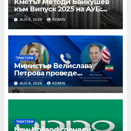
Кметът Методи Байкушев
към Випуск 2025 на АУБ:
“Помнете Благоевград и се
AUG 8, 2026
ADMIN
връщайте тук!”
ТРАКТОРИ
Министър Велислава
Петрова проведе
телефонен разговор с
AUG 8, 2026
ADMIN
министъра на външните
работи на Ислямска
република Иран Абас
Арагчи
ТРАКТОРИ
New Holland спечели