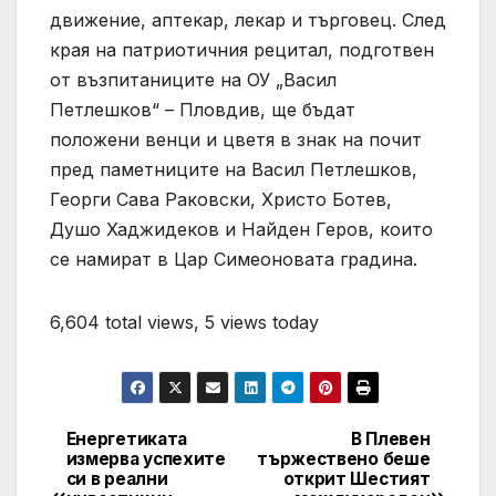
движение, аптекар, лекар и търговец. След
края на патриотичния рецитал, подготвен
от възпитаниците на ОУ „Васил
Петлешков“ – Пловдив, ще бъдат
положени венци и цветя в знак на почит
пред паметниците на Васил Петлешков,
Георги Сава Раковски, Христо Ботев,
Душо Хаджидеков и Найден Геров, които
се намират в Цар Симеоновата градина.
6,604 total views, 5 views today
Енергетиката
В Плевен
Post
измерва успехите
тържествено беше
си в реални
открит Шестият