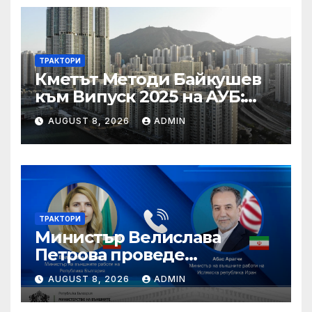
ТРАКТОРИ
Кметът Методи Байкушев
към Випуск 2025 на АУБ:
“Помнете Благоевград и се
AUGUST 8, 2026
ADMIN
връщайте тук!”
ТРАКТОРИ
Министър Велислава
Петрова проведе
телефонен разговор с
AUGUST 8, 2026
ADMIN
министъра на външните
работи на Ислямска