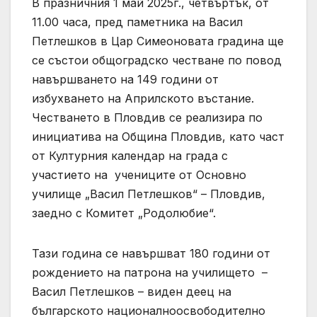
В празничния 1 май 2025г., четвъртък, от
11.00 часа, пред паметника на Васил
Петлешков в Цар Симеоновата градина ще
се състои общоградско честване по повод
навършването на 149 години от
избухването на Априлското въстание.
Честването в Пловдив се реализира по
инициатива на Община Пловдив, като част
от Културния календар на града с
участието на учениците от Основно
училище „Васил Петлешков“ – Пловдив,
заедно с Комитет „Родолюбие“.
Тази година се навършват 180 години от
рождението на патрона на училището –
Васил Петлешков – виден деец на
българското националноосвободително