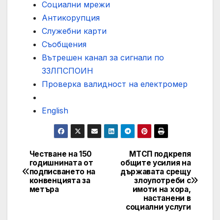
Социални мрежи
Антикорупция
Служебни карти
Съобщения
Вътрешен канал за сигнали по
ЗЗЛПСПОИН
Проверка валидност на електромер
English
Честванe на 150
МТСП подкрепя
Post
годишнината от
общите усилия на
подписването на
държавата срещу
navigation
конвенцията за
злоупотреби с
метъра
имоти на хора,
настанени в
социални услуги