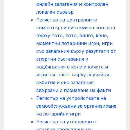
онлайн залагания и контролен
локален сървър
Регистър на централните
компютърни системи за контрол
върху тото, лото, бинго, кено,
моментни лотарийни игри, игри
със залагания върху резултати от
спортни състезания и
надбягвания с коне и кучета и
игри със залог върху случайни
събития и със залагания,
свързани с познаване на факти
Регистър на устройствата на
самообслужване за организиране
на лотарийни игри
Регистър на утвърденото
игрално оборудване на