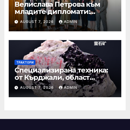
Велислава Петрова към
младите дипломати:
Бъдете смели, уверени и
AUGUST 7, 2026
ADMIN
винаги отстоявайте
интересите на България
ТРАКТОРИ
Специализирана техника:
от Кърджали, област
Кърджали Втора ръка и
AUGUST 7, 2026
ADMIN
нови с ТОП цени онлайн от
цяла България — Bazar.bg