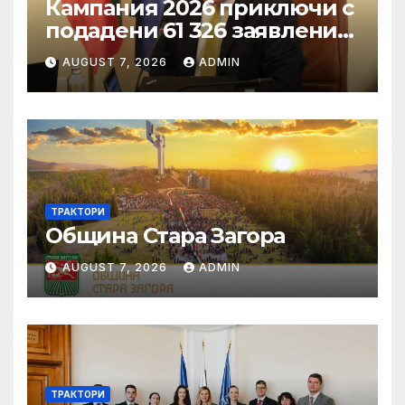
Кампания 2026 приключи с
подадени 61 326 заявления
за подпомагане
AUGUST 7, 2026
ADMIN
ТРАКТОРИ
Община Стара Загора
AUGUST 7, 2026
ADMIN
ТРАКТОРИ