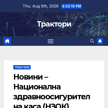
Skip
Thu. Aug 6th, 2026
4:03:20 PM
to
content
Трактори
ТРАКТОРИ
Новини –
Национална
здравноосигурител
на каса (НЗОК)