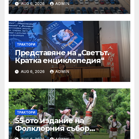
структурата си – шест
AUG 6, 2026
ADMIN
тенденции
ТРАКТОРИ
Представяне на „Светът.
Кратка енциклопедия“
AUG 6, 2026
ADMIN
ТРАКТОРИ
55-ото издание на
Фолклорния събор
„Златната гъдулка“ ще се