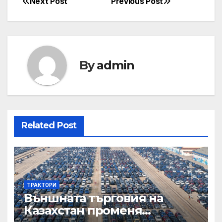
Next Post
Previous Post
Post
navigation
By
admin
Related Post
ТРАКТОРИ
Външната търговия на
Казахстан променя