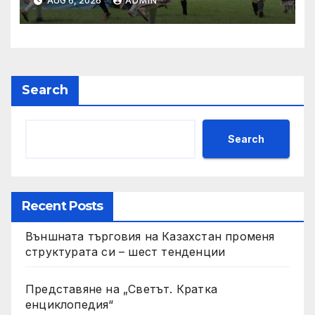
AUG 6, 2026
ADMIN
проведе на 8 юни в Парка
на младежта
Search
Search
Recent Posts
Външната търговия на Казахстан променя
структурата си – шест тенденции
Представяне на „Светът. Кратка
енциклопедия“