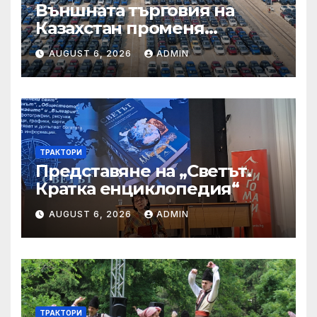
Външната търговия на
Казахстан променя
структурата си – шест
AUGUST 6, 2026
ADMIN
тенденции
ТРАКТОРИ
Представяне на „Светът.
Кратка енциклопедия“
AUGUST 6, 2026
ADMIN
ТРАКТОРИ