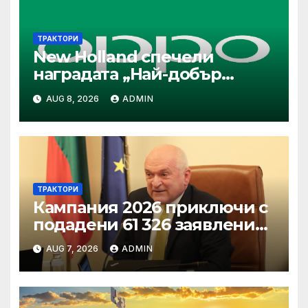
ТРАКТОРИ
New Holland спечели
наградата „Най-добър
специализиран трактор“ на
AUG 8, 2026
ADMIN
конкурса Tractor of the Year
2026
ТРАКТОРИ
Кампания 2026 приключи с
подадени 61 326 заявления
за подпомагане
AUG 7, 2026
ADMIN