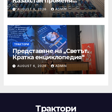
Казахстан променя
структурата си – шест
AUGUST 6, 2026
ADMIN
тенденции
ТРАКТОРИ
Представяне на „Светът.
Кратка енциклопедия“
AUGUST 6, 2026
ADMIN
Трактори