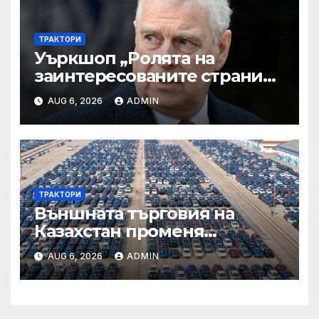
ТРАКТОРИ
Уъркшоп „Ролята на
заинтересованите страни
във външното осигуряване
AUG 6, 2026
ADMIN
на качеството“
ТРАКТОРИ
Външната търговия на
Казахстан променя
структурата си – шест
AUG 6, 2026
ADMIN
тенденции