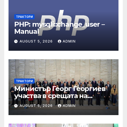
ТРАКТОРИ
PHP: mysqli::change_user –
Manual
AUGUST 5, 2026
ADMIN
ТРАКТОРИ
Министър Георг Георгиев
участва в срещата на
министрите на външните
AUGUST 5, 2026
ADMIN
работи на НАТО