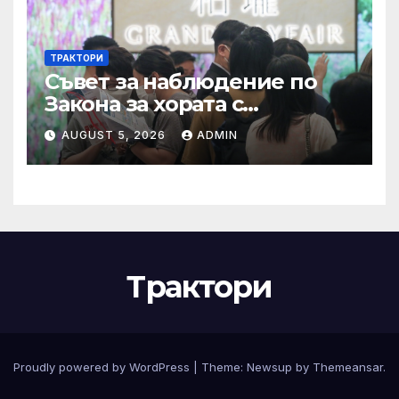
ТРАКТОРИ
Съвет за наблюдение по
Закона за хората с
увреждания
AUGUST 5, 2026
ADMIN
Трактори
Proudly powered by WordPress
|
Theme:
Newsup
by
Themeansar
.