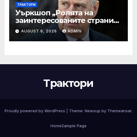
ТРАКТОРИ
Уъркшоп „Ролята на
заинтересованите страни
във външното осигуряване
AUGUST 6, 2026
ADMIN
на качеството“
Трактори
Proudly powered by WordPress
|
Theme:
Newsup
by
Themeansar
.
Home
Sample Page