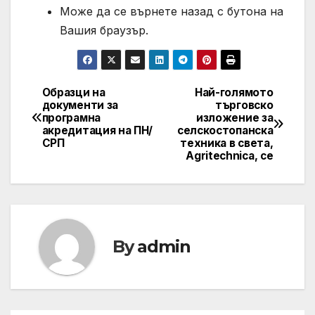
Може да се върнете назад с бутона на
Вашия браузър.
Образци на
Най-голямото
Post
документи за
търговско
програмна
изложение за
navigation
акредитация на ПН/
селскостопанска
СРП
техника в света,
Agritechnica, се
By
admin