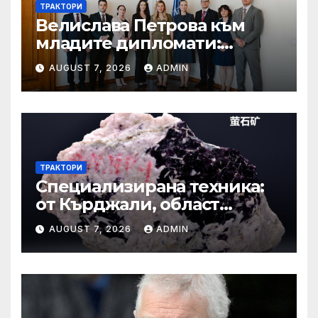
ТРАКТОРИ
Велислава Петрова към
младите дипломати:
Бъдете смели, уверени и
AUGUST 7, 2026
ADMIN
винаги отстоявайте
интересите на България
ТРАКТОРИ
Специализирана техника:
от Кърджали, област
Кърджали Втора ръка и
AUGUST 7, 2026
ADMIN
нови с ТОП цени онлайн от
цяла България — Bazar.bg