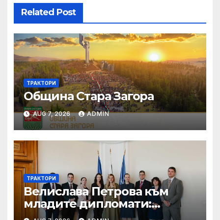
Related Post
ТРАКТОРИ
Община Стара Загора
AUG 7, 2026
ADMIN
ТРАКТОРИ
Велислава Петрова към
младите дипломати:
Бъдете смели, уверени и