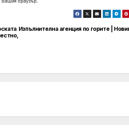
 Вашия браузър.
рската
Изпълнителна агенция по горите | Нови
естно,