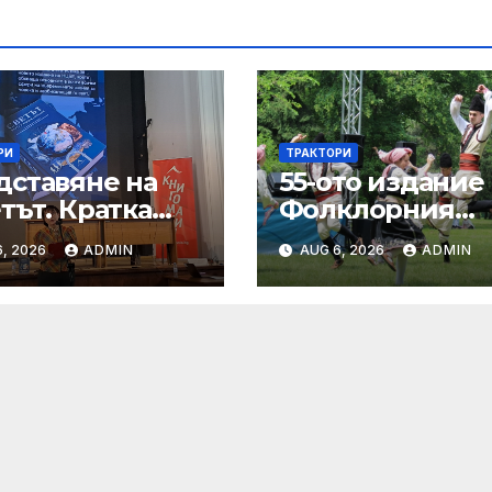
РИ
ТРАКТОРИ
дставяне на
55-ото издание
тът. Кратка
Фолклорния
иклопедия“
събор „Златнат
, 2026
ADMIN
AUG 6, 2026
ADMIN
гъдулка“ ще се
проведе на 8 ю
в Парка на
младежта