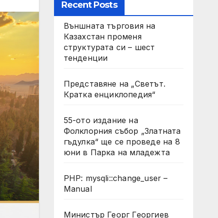
Recent Posts
Външната търговия на
Казахстан променя
структурата си – шест
тенденции
Представяне на „Светът.
Кратка енциклопедия“
55-ото издание на
Фолклорния събор „Златната
гъдулка“ ще се проведе на 8
юни в Парка на младежта
PHP: mysqli::change_user –
Manual
Министър Георг Георгиев