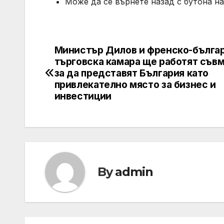
Може да се върнете назад с бутона на
Министър Дилов и френско-бълга
Post
търговска камара ще работят съвм
navigation
за да представят България като
привлекателно място за бизнес и
инвестиции
By
admin