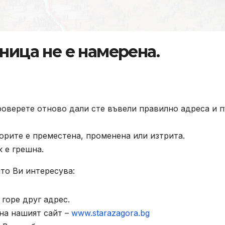
ница не е намерена.
роверете отново дали сте въвели правилно адреса и п
орите е преместена, променена или изтрита.
к е грешна.
то Ви интересува:
горе друг адрес.
на нашият сайт –
www.starazagora.bg