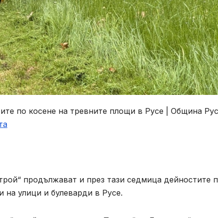
те по косене на тревните площи в Русе | Община Ру
та
трой“ продължават и през тази седмица дейностите 
 на улици и булеварди в Русе.