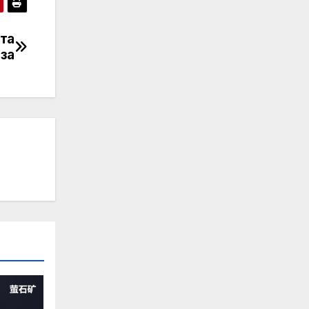
та
оза