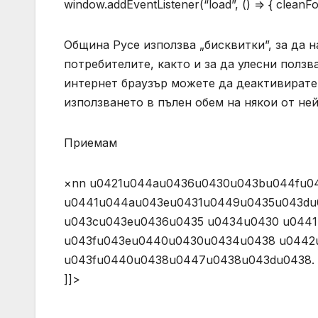
window.addEventListener(“load”, () => { cleanFon
Община Русе използва „бисквитки”, за да н
потребителите, както и за да улесни полз
интернет браузър можете да деактивирате 
използването в пълен обем на някои от не
Приемам
×nn u0421u044au0436u0430u043bu044fu0
u0441u044au043eu0431u0449u0435u043du
u043cu043eu0436u0435 u0434u0430 u044
u043fu043eu0440u0430u0434u0438 u0442
u043fu0440u0438u0447u0438u043du0438. (AJAX)n 
]]>