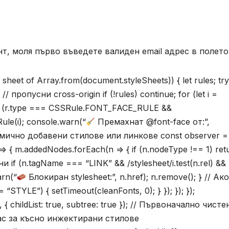
т, моля първо въведете валиден email адрес в полето
t sheet of Array.from(document.styleSheets)) { let rules; try
 // пропусни cross-origin if (!rules) continue; for (let i =
[i]; if (r.type === CSSRule.FONT_FACE_RULE &&
Rule(i); console.warn(“
Премахнат @font-face от:”,
а динамично добавени стилове или линкове const observer 
> { m.addedNodes.forEach(n => { if (n.nodeType !== 1) ret
 if (n.tagName === “LINK” && /stylesheet/i.test(n.rel) &&
arn(“
Блокиран stylesheet:”, n.href); n.remove(); } // Ак
STYLE”) { setTimeout(cleanFonts, 0); } }); }); });
childList: true, subtree: true }); // Първоначално чисте
пас за късно инжектирани стилове