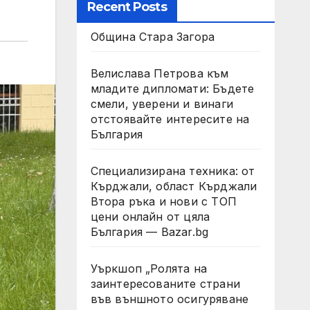
Recent Posts
Община Стара Загора
Велислава Петрова към
младите дипломати: Бъдете
смели, уверени и винаги
отстоявайте интересите на
България
Специализирана техника: от
Кърджали, област Кърджали
Втора ръка и нови с ТОП
цени онлайн от цяла
България — Bazar.bg
Уъркшоп „Ролята на
заинтересованите страни
във външното осигуряване