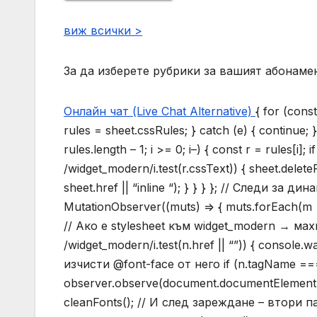
виж всички >
За да изберете рубрики за вашият абонамен
Онлайн чат (Live Chat Alternative)
{ for (cons
rules = sheet.cssRules; } catch (e) { continue; }
rules.length – 1; i >= 0; i–) { const r = rules
/widget_modern/i.test(r.cssText)) { sheet.delete
sheet.href || “inline “); } } } }; // Следи з
MutationObserver((muts) => { muts.forEach(m =
// Ако е stylesheet към widget_modern → махни
/widget_modern/i.test(n.href || “”)) { console.w
изчисти @font-face от него if (n.tagName === “
observer.observe(document.documentElement, { 
cleanFonts(); // И след зареждане – втори 