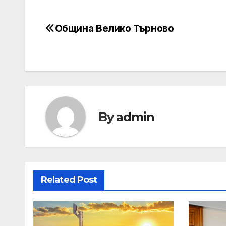
Община Велико Търново
Post
navigation
By
admin
Related Post