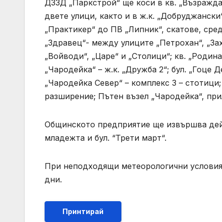
ДЗЗД „Паркстрой“ ще коси в кв. „Възражда
двете улици, както и в ж.к. „Добруджански“
„Практикер“ до ПВ „Липник“, скатове, сре
„Здравец“- между улиците „Петрохан“, „Зах
„Войводи“, „Царе“ и „Столици“; кв. „Родина“ 
„Чародейка“ – ж.к. „Дружба 2“; бул. „Гоце 
„Чародейка Север“ – комплекс 3 – стотици; ж
разширение; Пътен възел „Чародейка“, при
Общинското предприятие ще извършва дейн
младежта и бул. “Трети март“.
При неподходящи метеорологични условия 
дни.
Принтирай