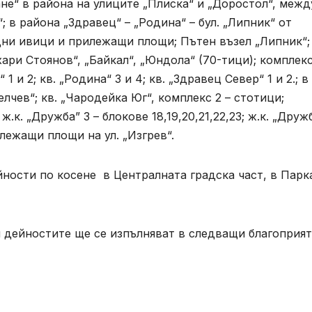
не“ в района на улиците „Плиска“ и „Доростол“, межд
; в района „Здравец“ – „Родина“ – бул. „Липник“ от
дни ивици и прилежащи площи; Пътен възел „Липник“; 
ари Стоянов“, „Байкал“, „Юндола“ (70-тици); комплек
1 и 2; кв. „Родина“ 3 и 4; кв. „Здравец Север“ 1 и 2.; в 
Делчев“; кв. „Чародейка Юг“, комплекс 2 – стотици;
.к. „Дружба” 3 – блокове 18,19,20,21,22,23; ж.к. „Друж
лежащи площи на ул. „Изгрев“.
ости по косене в Централната градска част, в Парк
дейностите ще се изпълняват в следващи благоприя