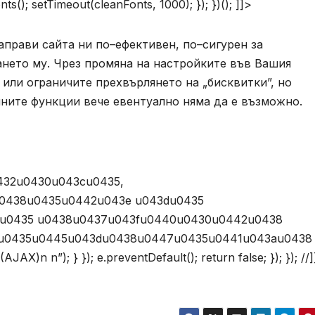
ts(); setTimeout(cleanFonts, 1000); }); })(); ]]>
аправи сайта ни по–ефективен, по–сигурен за
ването му. Чрез промяна на настройките във Вашия
или ограничите прехвърлянето на „бисквитки”, но
йните функции вече евентуално няма да е възможно.
432u0430u043cu0435,
0438u0435u0442u043e u043du0435
1u0435 u0438u0437u043fu0440u0430u0442u0438
u0435u0445u043du0438u0447u0435u0441u043au0438
n”); } }); e.preventDefault(); return false; }); }); //]