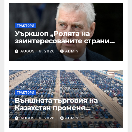
ТРАКТОРИ
Уъркшоп „Ролята на
заинтересованите страни
във външното осигуряване
AUGUST 6, 2026
ADMIN
на качеството“
ТРАКТОРИ
Външната търговия на
Казахстан променя
структурата си – шест
AUGUST 6, 2026
ADMIN
тенденции