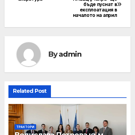
бъде пуснат в
navigation
експлоатация в
началото на април
By
admin
Related Post
ТРАКТОРИ
Велислава Петрова към