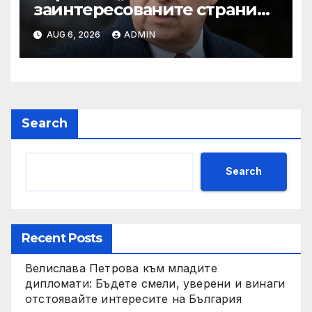
заинтересованите страни
във външното осигуряване
AUG 6, 2026
ADMIN
на качеството“
Search
Search
Recent Posts
Велислава Петрова към младите
дипломати: Бъдете смели, уверени и винаги
отстоявайте интересите на България