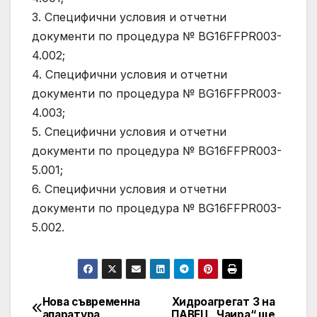
3. Специфични условия и отчетни
документи по процедура № BG16FFPR003-
4.002;
4. Специфични условия и отчетни
документи по процедура № BG16FFPR003-
4.003;
5. Специфични условия и отчетни
документи по процедура № BG16FFPR003-
5.001;
6. Специфични условия и отчетни
документи по процедура № BG16FFPR003-
5.002.
Нова съвременна
Хидроагрегат 3 на
Post
апаратура
ПАВЕЦ „Чаира“ ще