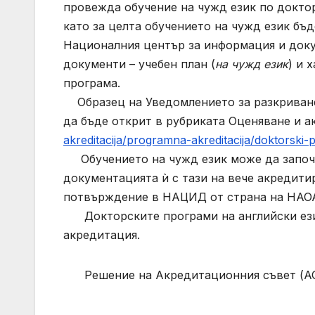
провежда обучение на чужд език по доктор
като за целта обучението на чужд език бъ
Националния център за информация и док
документи – учебен план (
на чужд език
) и 
програма.
Образец на Уведомлението за разкриване
да бъде открит в рубриката Оценяване и 
akreditacija/programna-akreditacija/doktorski-
Обучението на чужд език може да започн
документацията ѝ с тази на вече акредити
потвърждение в НАЦИД от страна на НАО
Докторските програми на английски ези
акредитация.
Решение на Акредитационния съвет (АС) н