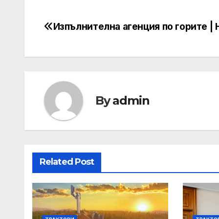
Изпълнителна агенция по горите |
Post
navigation
By
admin
Related Post