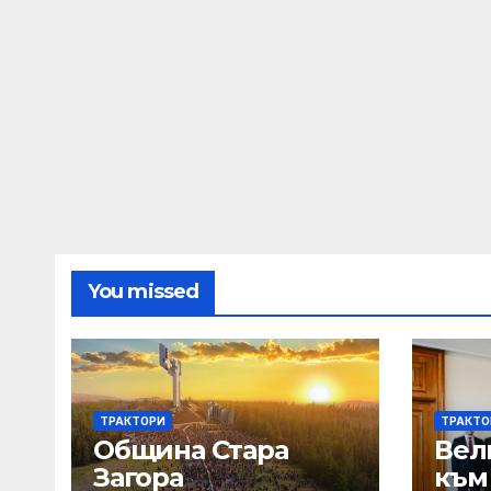
You missed
ТРАКТОРИ
ТРАКТО
Община Стара
Вел
Загора
към