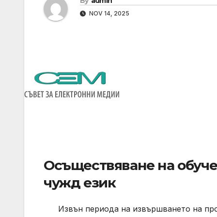
By
admin
NOV 14, 2025
Осъществяване на обуче
чужд език
Извън периода на извършването на прог