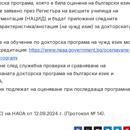
ска програма, която е била оценена на български език
де заявено през Регистъра на висшите училища на
ументация (НАЦИД) и бъдат приложени следните
характеристика/анотация (
на чужд език
) за докторскат
 на обучение по докторска програма на чужд език м
акредитация:
https://www.neaa.government.bg/ocenjavane-
programi
е след служебна проверка и сравняване на
раната докторска програма на български език и
А.
к подлежат на оценяване при последваща програмна
а НАОА от 12.09.2024 г. (Протокол № 14).