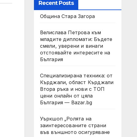
Recent Posts
Община Стара Загора
Велислава Петрова към
младите дипломати: Бъдете
смели, уверени и винаги
отстоявайте интересите на
България
Специализирана техника: от
Кърджали, област Кърджали
Втора ръка и нови с ТОП
цени онлайн от цяла
България — Bazar.bg
Уъркшоп „Ролята на
заинтересованите страни
във външното осигуряване