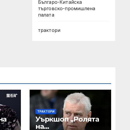
Българо-Китайска
търговско-промишлена
палата
трактори
ТРАКТОРИ
на
Уъркшоп „Ролята
на