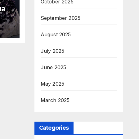
October 2025
на
September 2025
аст
а
August 2025
ТОП
July 2025
 —
June 2025
May 2025
March 2025
Categories