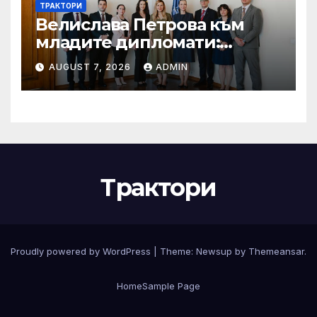
ТРАКТОРИ
Велислава Петрова към
младите дипломати:
Бъдете смели, уверени и
AUGUST 7, 2026
ADMIN
винаги отстоявайте
интересите на България
Трактори
Proudly powered by WordPress
|
Theme:
Newsup
by
Themeansar
.
Home
Sample Page