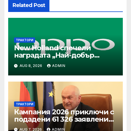
Related Post
ТРАКТОРИ
New Holland спечели
наградата „Най-добър
специализиран трактор“ на
AUG 8, 2026
ADMIN
конкурса Tractor of the Year
2026
ТРАКТОРИ
Кампания 2026 приключи с
подадени 61 326 заявления
за подпомагане
AUG 7, 2026
ADMIN