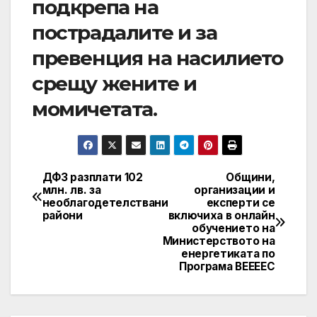
подкрепа на
пострадалите и за
превенция на насилието
срещу жените и
момичетата.
ДФЗ разплати 102
Общини,
Post
млн. лв. за
организации и
необлагодетелствани
експерти се
navigation
райони
включиха в онлайн
обучението на
Министерството на
енергетиката по
Програма ВЕЕЕЕС