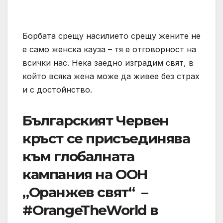
Борбата срещу насилието срещу жените не
е само женска кауза – тя е отговорност на
всички нас. Нека заедно изградим свят, в
който всяка жена може да живее без страх
и с достойнство.
Българският Червен
кръст се присъединява
към глобалната
кампания на ООН
„Оранжев свят“ –
#OrangeTheWorld в